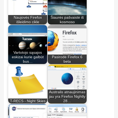
Naujovės Firefox
Šiaurės pašvaistė iš
išleidimo cikle
kosmoso
Vartotojo sąsajos
eskizai kurie galbūt
Pasirodė Firefox 6
bus…
beta
Australis atnaujinimas
jau yra Firefox Nightly
T-RECS - Night Skies
28…