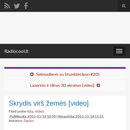
Tog
sear
Search for:
for
Radiocool.lt
Togg
navig
Sekmadienis su StumbleUpon #205
Lazerinis ir tikras 3D ekranas [video]
Skrydis virš žemės [video]
Filed under
Kita
,
Video
Publikuota: 2011-11-14 10:50
|
Atnaujinta: 2011-11-14 11:31
Autorius:
Darius