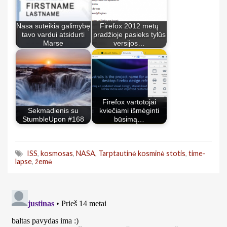
Nasa suteikia galimybę
Firefox 2012 metų
tavo vardui atsidurti
pradžioje pasieks tylūs
Marse
versijos…
Firefox vartotojai
Sekmadienis su
kviečiami išmėginti
StumbleUpon #168
būsimą…
ISS
,
kosmosas
,
NASA
,
Tarptautinė kosminė stotis
,
time-
lapse
,
žemė