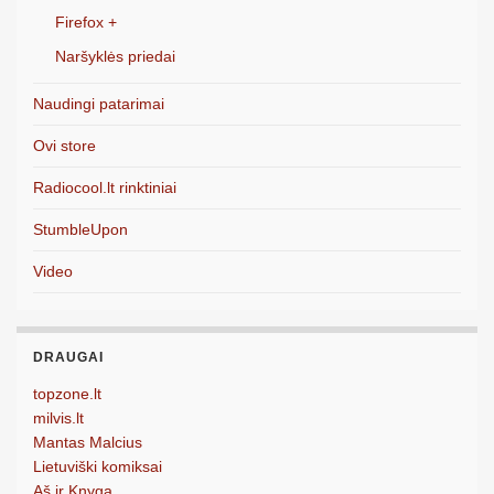
Firefox +
Naršyklės priedai
Naudingi patarimai
Ovi store
Radiocool.lt rinktiniai
StumbleUpon
Video
DRAUGAI
topzone.lt
milvis.lt
Mantas Malcius
Lietuviški komiksai
Aš ir Knyga