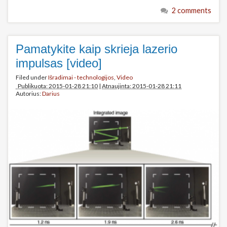
2 comments
Pamatykite kaip skrieja lazerio
impulsas [video]
Filed under
Išradimai - technologijos
,
Video
Publikuota: 2015-01-28 21:10
|
Atnaujinta: 2015-01-28 21:11
Autorius:
Darius