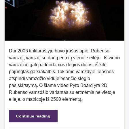
Dar 2006 tinklaraštyje buvo įrašas apie Rubenso
vamzdį, vamzdį su daug ertmių vienoje eilėje. Iš vieno
vamzdžio gali paduodamos degios dujos, iš kito
pajungtas garsiakalbis. Tokiame vamzdyje liepsnos
atspindi vamzdžio viduje esančio slėgio
pasiskirstymą. O šiame video Pyro Board yra 2D
Rubenso vamzdžio variantas su ertmėmis ne vietoje
eilėje, o matricoje iš 2500 elementų.
Continue reading