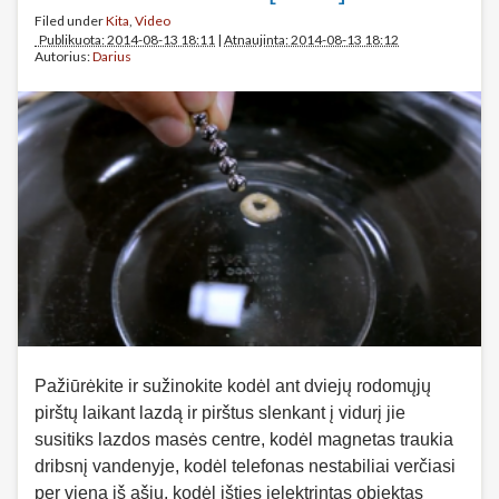
Filed under
Kita
,
Video
Publikuota: 2014-08-13 18:11
|
Atnaujinta: 2014-08-13 18:12
Autorius:
Darius
Pažiūrėkite ir sužinokite kodėl ant dviejų rodomųjų
pirštų laikant lazdą ir pirštus slenkant į vidurį jie
susitiks lazdos masės centre, kodėl magnetas traukia
dribsnį vandenyje, kodėl telefonas nestabiliai verčiasi
per vieną iš ašių, kodėl išties įelektrintas objektas