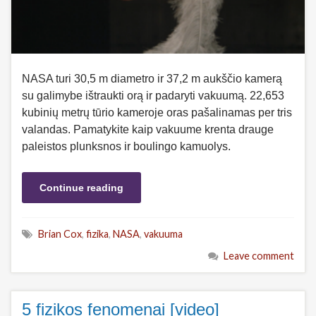
NASA turi 30,5 m diametro ir 37,2 m aukščio kamerą
su galimybe ištraukti orą ir padaryti vakuumą. 22,653
kubinių metrų tūrio kameroje oras pašalinamas per tris
valandas. Pamatykite kaip vakuume krenta drauge
paleistos plunksnos ir boulingo kamuolys.
Continue reading
Brian Cox
,
fizika
,
NASA
,
vakuuma
Leave comment
5 fizikos fenomenai [video]