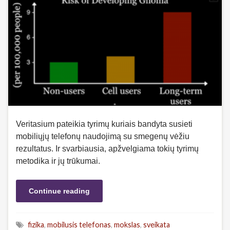
Veritasium pateikia tyrimų kuriais bandyta susieti
mobiliųjų telefonų naudojimą su smegenų vėžiu
rezultatus. Ir svarbiausia, apžvelgiama tokių tyrimų
metodika ir jų trūkumai.
Continue reading
fizika
,
mobilusis telefonas
,
mokslas
,
sveikata