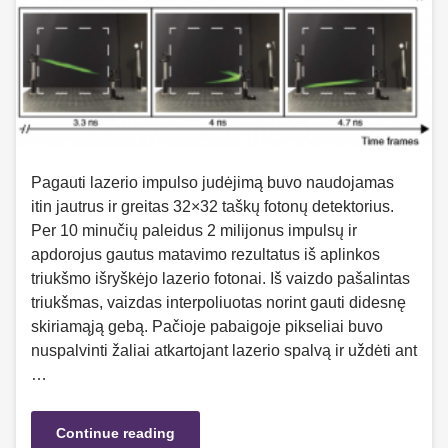
Pagauti lazerio impulso judėjimą buvo naudojamas
itin jautrus ir greitas 32×32 taškų fotonų detektorius.
Per 10 minučių paleidus 2 milijonus impulsų ir
apdorojus gautus matavimo rezultatus iš aplinkos
triukšmo išryškėjo lazerio fotonai. Iš vaizdo pašalintas
triukšmas, vaizdas interpoliuotas norint gauti didesnę
skiriamąją gebą. Pačioje pabaigoje pikseliai buvo
nuspalvinti žaliai atkartojant lazerio spalvą ir uždėti ant
…
Continue reading