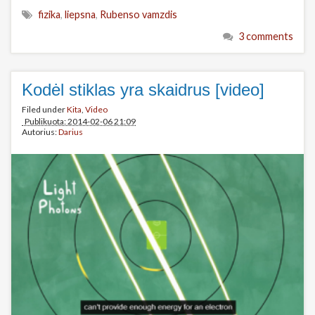
fizika
,
liepsna
,
Rubenso vamzdis
3 comments
Kodėl stiklas yra skaidrus [video]
Filed under
Kita
,
Video
Publikuota: 2014-02-06 21:09
Autorius:
Darius