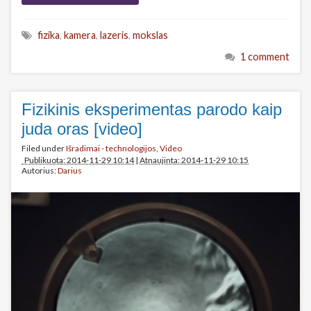
fizika
,
kamera
,
lazeris
,
mokslas
1 comment
Fizikinis eksperimentas parodo kaip
juda oras [video]
Filed under
Išradimai - technologijos
,
Video
Publikuota: 2014-11-29 10:14
|
Atnaujinta: 2014-11-29 10:15
Autorius:
Darius