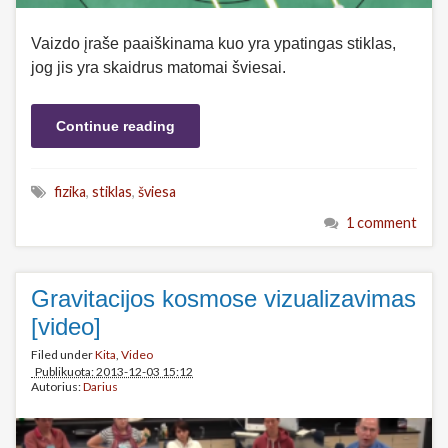
Vaizdo įraše paaiškinama kuo yra ypatingas stiklas,
jog jis yra skaidrus matomai šviesai.
Continue reading
fizika
,
stiklas
,
šviesa
1 comment
Gravitacijos kosmose vizualizavimas
[video]
Filed under
Kita
,
Video
Publikuota: 2013-12-03 15:12
Autorius:
Darius