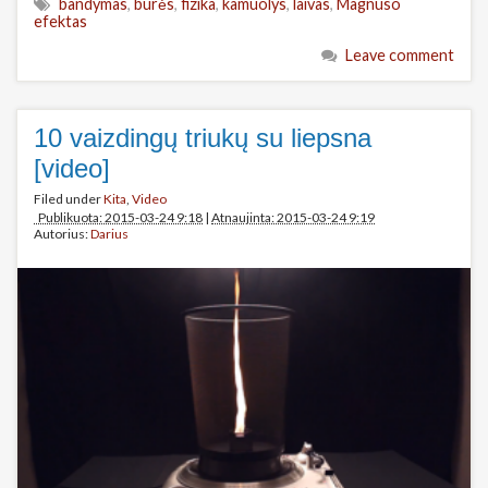
bandymas
,
burės
,
fizika
,
kamuolys
,
laivas
,
Magnuso
efektas
Leave comment
10 vaizdingų triukų su liepsna
[video]
Filed under
Kita
,
Video
Publikuota: 2015-03-24 9:18
|
Atnaujinta: 2015-03-24 9:19
Autorius:
Darius