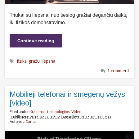
Triukai su liepsna: nuo tiesiog gražiai degančių daiktų
iki fizikos demonstravimo.
Continue reading
fizika
,
gražu
,
liepsna
1 comment
Mobilieji telefonai ir smegenų vėžys
[video]
Filed under
Išradimai - technologijos
,
Video
Publikuota: 2015-02-03 19:32
|
Atnaujinta: 2015-02-03 19:33
Autorius:
Darius