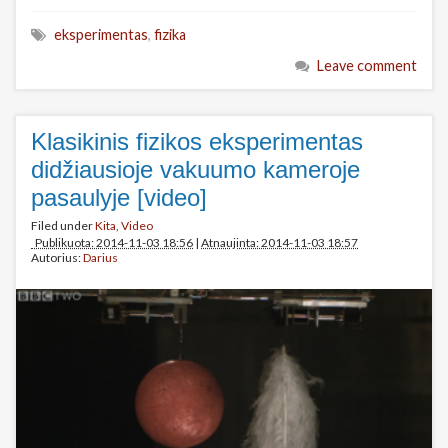
eksperimentas
,
fizika
Leave comment
Klasikinis fizikos eksperimentas
didžiausioje vakuumo kameroje
pasaulyje [video]
Filed under
Kita
,
Video
Publikuota: 2014-11-03 18:56
|
Atnaujinta: 2014-11-03 18:57
Autorius:
Darius