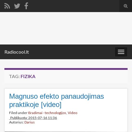
Tog
sear
Search for:
for
Radiocool.lt
Togg
navig
TAG:
FIZIKA
Magnuso efekto panaudojimas
praktikoje [video]
Filed under
Išradimai - technologijos
,
Video
Publikuota: 2015-07-16 11:36
Autorius:
Darius