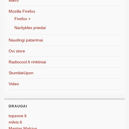
Mikro
Mozilla Firefox
Firefox +
Naršyklės priedai
Naudingi patarimai
Ovi store
Radiocool.lt rinktiniai
StumbleUpon
Video
DRAUGAI
topzone.lt
milvis.lt
Mantas Malcius