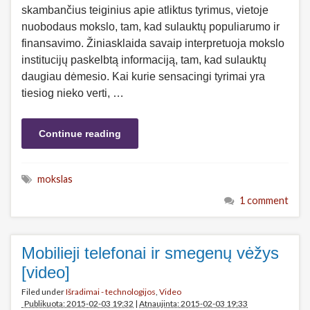
skambančius teiginius apie atliktus tyrimus, vietoje
nuobodaus mokslo, tam, kad sulauktų populiarumo ir
finansavimo. Žiniasklaida savaip interpretuoja mokslo
institucijų paskelbtą informaciją, tam, kad sulauktų
daugiau dėmesio. Kai kurie sensacingi tyrimai yra
tiesiog nieko verti, …
Continue reading
mokslas
1 comment
Mobilieji telefonai ir smegenų vėžys
[video]
Filed under
Išradimai - technologijos
,
Video
Publikuota: 2015-02-03 19:32
|
Atnaujinta: 2015-02-03 19:33