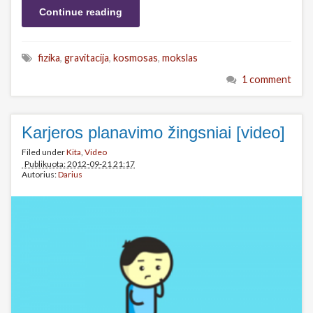
Continue reading
fizika
,
gravitacija
,
kosmosas
,
mokslas
1 comment
Karjeros planavimo žingsniai [video]
Filed under
Kita
,
Video
Publikuota: 2012-09-21 21:17
Autorius:
Darius