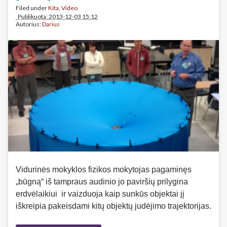
Filed under
Kita
,
Video
Publikuota: 2013-12-03 15:12
Autorius:
Darius
Vidurinės mokyklos fizikos mokytojas pagaminęs
„būgną“ iš tampraus audinio jo paviršių prilygina
erdvėlaikiui ir vaizduoja kaip sunkūs objektai jį
iškreipia pakeisdami kitų objektų judėjimo trajektorijas.