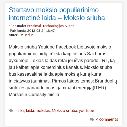
Startavo mokslo populiarinimo
internetinė laida – Mokslo sriuba
Filed under
Išradimai - technologijos
,
Video
Publikuota: 2012-03-24 18:47
Autorius:
Darius
Mokslo sriuba Youtube Facebook Lietuvoje mokslo
populiarinimo laidų trūksta kaip lietaus Sacharos
dykumoje. Tokias laidas retai jei išvis parodo LRT, ką
jau kalbėti apie komercinius kanalus. Mokslo sriuba
bus kassavaitinė laida apie mokslą kurią kuria
iniciatyvus jaunimas. Pirmos laidos temos: Branduolių
sintezės panaudojimas gaminant energiją(ITER)
Marsas ir Curiosity misija
fizika
,
laida
,
mokslas
,
Mokslo sriuba
,
youtube
4 comments