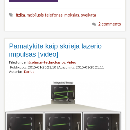
fizika
,
mobilusis telefonas
,
mokslas
,
sveikata
2 comments
Pamatykite kaip skrieja lazerio
impulsas [video]
Filed under
Išradimai - technologijos
,
Video
Publikuota: 2015-01-28 21:10
|
Atnaujinta: 2015-01-28 21:11
Autorius:
Darius