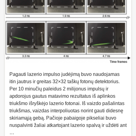
Pagauti lazerio impulso judėjimą buvo naudojamas
itin jautrus ir greitas 32×32 taškų fotonų detektorius.
Per 10 minučių paleidus 2 milijonus impulsų ir
apdorojus gautus matavimo rezultatus iš aplinkos
triukšmo išryškėjo lazerio fotonai. Iš vaizdo pašalintas
triukšmas, vaizdas interpoliuotas norint gauti didesnę
skiriamąją gebą. Pačioje pabaigoje pikseliai buvo
nuspalvinti žaliai atkartojant lazerio spalvą ir uždėti ant
…