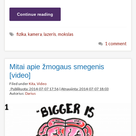
Continue reading
fizika
,
kamera
,
lazeris
,
mokslas
1 comment
Mitai apie žmogaus smegenis
[video]
Filed under
Kita
,
Video
Publikuota: 2014-07-07 17:56
|
Atnaujinta: 2014-07-07 18:03
Autorius:
Darius