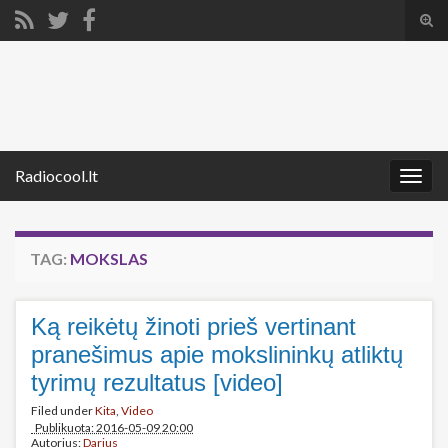
Tog
sear
Search for:
for
Radiocool.lt
Togg
navig
TAG:
MOKSLAS
Ką reikėtų žinoti prieš vertinant
pranešimus apie mokslininkų atliktų
tyrimų rezultatus [video]
Filed under
Kita
,
Video
Publikuota: 2016-05-09 20:00
Autorius:
Darius