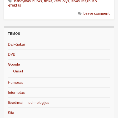
bandymas
,
burės
,
fizika
,
kamuolys
,
laivas
,
Magnuso
efektas
Leave comment
TEMOS
Daikčiukai
DVB
Google
Gmail
Humoras
Internetas
Išradimai – technologijos
Kita