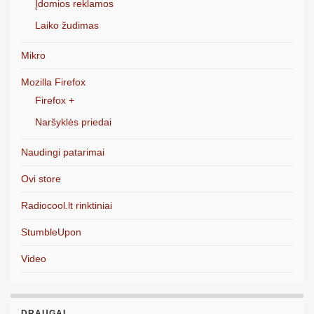
Įdomios reklamos
Laiko žudimas
Mikro
Mozilla Firefox
Firefox +
Naršyklės priedai
Naudingi patarimai
Ovi store
Radiocool.lt rinktiniai
StumbleUpon
Video
DRAUGAI