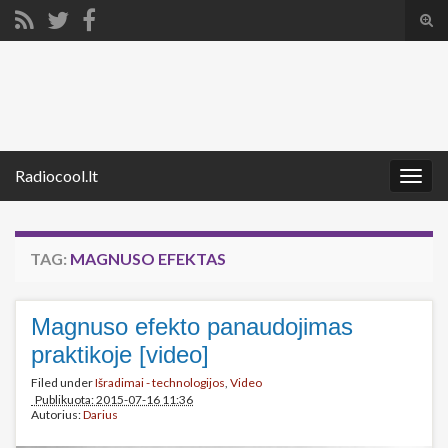
Tog
sear
Search for:
for
Radiocool.lt
Togg
navig
TAG:
MAGNUSO EFEKTAS
Magnuso efekto panaudojimas
praktikoje [video]
Filed under
Išradimai - technologijos
,
Video
Publikuota: 2015-07-16 11:36
Autorius:
Darius