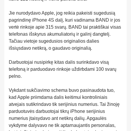
Jie nurodydavo Apple, jog reikia pakeisti sugedusią
pagrindinę iPhone 4S dalį, kuri vadinama BAND ir jos
vertė rinkoje apie 315 svarų. BAND tai praktiškai visas
telefonas išskyrus akumuliatorių ir galinį dangtelį.
Tačiau vietoje sugedusios originalios dalies
išsiųsdavo netikrą, o gaudavo originalią.
Darbuotojai nusipirkę kitas dalis surinkdavo visą
telefoną ir parduodavo rinkoje uždirbdami 100 svarų
pelno.
Vykdant sukčiavimo schema buvo pasinaudota tuo,
kad Apple priimdama dalis keitimui kontroliniais
atvejais sutikrindavo tik serijinius numerius. Tai žinoję
parduotuvės darbuotojai tikrų iPhone serijinius
numerius įtaisydavo ant netikrų dalių. Apgaulės
vykdyme dalyvavo ne tik aptarnaujantis personalas,