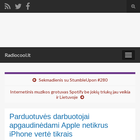
Tog
sear
Search for:
for
Radiocool.lt
Togg
navig
Sekmadienis su StumbleUpon #280
Internetinis muzikos grotuvas Spotify be jokių triukų jau veikia
ir Lietuvoje
Parduotuvės darbuotojai
apgaudinėdami Apple netikrus
iPhone vertė tikrais