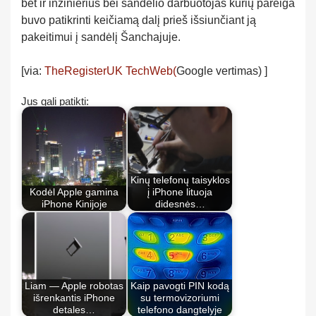
bet ir inžinierius bei sandėlio darbuotojas kurių pareiga
buvo patikrinti keičiamą dalį prieš išsiunčiant ją
pakeitimui į sandėlį Šanchajuje.
[via:
TheRegisterUK
TechWeb(
Google vertimas) ]
Jus gali patikti:
Kinų telefonų taisyklos
Kodėl Apple gamina
į iPhone lituoja
iPhone Kinijoje
didesnės…
Liam — Apple robotas
Kaip pavogti PIN kodą
išrenkantis iPhone
su termovizoriumi
detales…
telefono dangtelyje