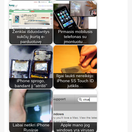
Ženklai išduodantys
Pirmasis mobilusis
sukčių įkurtą e-
telefonas su
parduotuvę
įmontuotu…
Ilgai laukti nereikėjo:
iPhone sprogo,
iPhone 5S Touch ID
bandant jį "atrišti"
jutiklis…
Labai netikri iPhone
Apple mano jog
Rusijoje
windows yra virusas