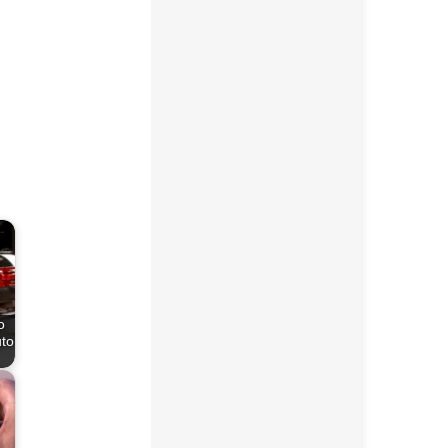
o
uto