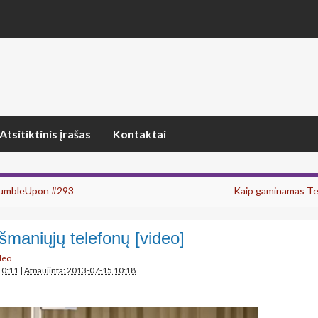
Atsitiktinis įrašas
Kontaktai
tumbleUpon #293
Kaip gaminamas Tes
šmaniųjų telefonų [video]
deo
10:11
|
Atnaujinta: 2013-07-15 10:18