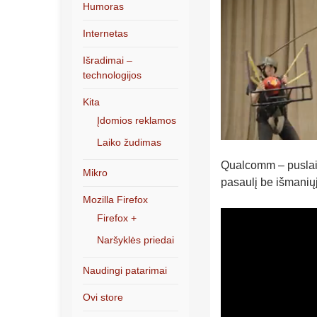
Humoras
Internetas
Išradimai –
technologijos
Kita
Įdomios reklamos
Laiko žudimas
Qualcomm – puslaidi
Mikro
pasaulį be išmaniųj
Mozilla Firefox
Firefox +
Naršyklės priedai
Naudingi patarimai
Ovi store