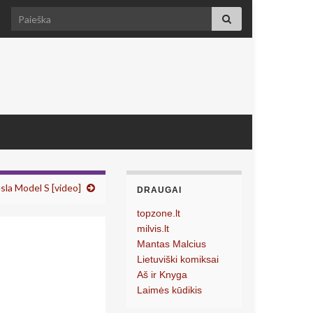
Search for:
la Model S [video]
DRAUGAI
topzone.lt
milvis.lt
Mantas Malcius
Lietuviški komiksai
Aš ir Knyga
Laimės kūdikis