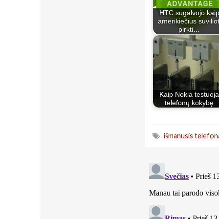
HTC sugalvojo kai
amerikiečius suviliot
pirkti…
Kaip Nokia testuoja
telefonų kokybę
išmanusis telefon