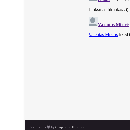
Made with
by
Graphene Themes
.