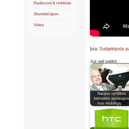
Radiocool.lt rinktiniai
StumbleUpon
Video
[via:
Subjektyvūs p
Jus gali patikti:
Naujos vyriškos
kelnaitės apsaugos
nuo mobiliųjų…