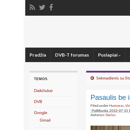
Pradžia
DVB-T forumas
Puslapiai
Sekmadienis su S
TEMOS
Daikčiukai
Pasaulis be i
DVB
Filed under
Humoras
,
Vi
Publikuota: 2013-07-15 
Google
Autorius:
Darius
Gmail