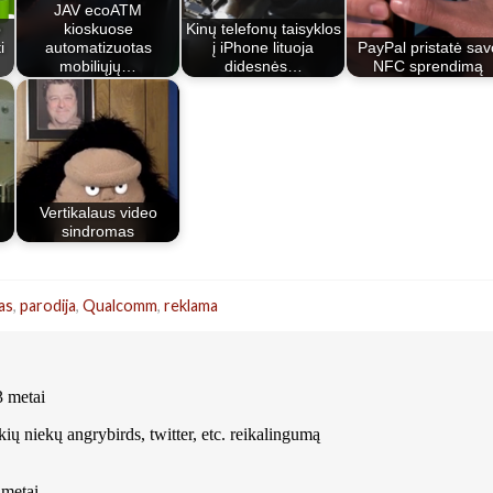
JAV ecoATM
p
kioskuose
Kinų telefonų taisyklos
i
automatizuotas
į iPhone lituoja
PayPal pristatė sav
mobiliųjų…
didesnės…
NFC sprendimą
Vertikalaus video
sindromas
as
,
parodija
,
Qualcomm
,
reklama