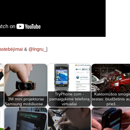
astebėjimai
&
@Ingru_
]
TryPhone.com -
Kaktomūšos smūgi
3M mini projektoriai
pamaigykime telefoną
testas: biudžetinis a
Samsung mobiliuose…
virtualiai
prieš…