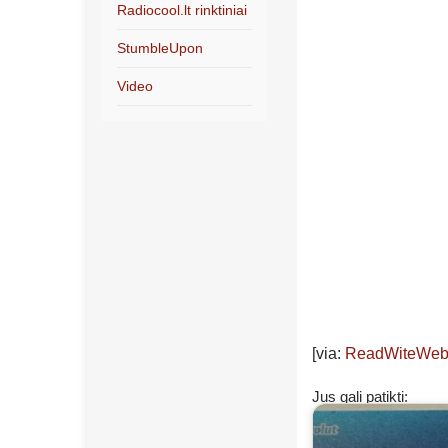
Radiocool.lt rinktiniai
StumbleUpon
Video
[via:
ReadWiteWe
Jus gali patikti: