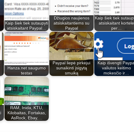
Džiugios naujienos
Kaip šiek tiek sutaup
Kaip šiek tiek sutaupyti
atsiskaitantiems su
atsiskaitant kortele
atsiskaitant Paypal…
Paypal
per…
į
Paypal liepė pirkėjui
Kaip išvengti Paypa
Hanza.net saugumo
sunaikinti įsigytą
valiutos keitimo
testas
smuiką
mokesčio ir…
p
RAM, Inida, KTU,
i
Kilobaitas, Fortakas,
AsRock, Ebay,…