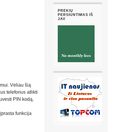
PREKIŲ
PERSIUNTIMAS IŠ
JAV
mui. Vėliau šią
s telefonus atlikti
uvesti PIN kodą.
a įprasta funkcija