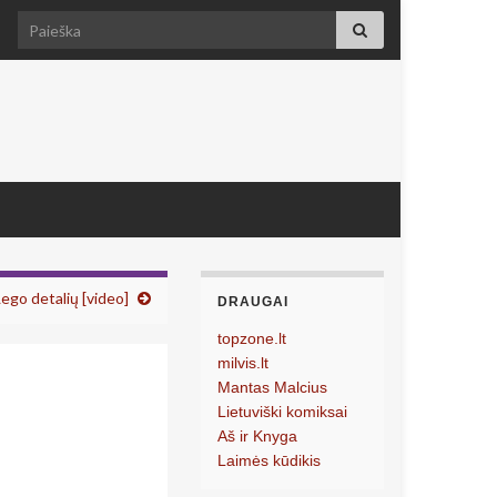
Search for:
ego detalių [video]
DRAUGAI
topzone.lt
milvis.lt
Mantas Malcius
Lietuviški komiksai
Aš ir Knyga
Laimės kūdikis