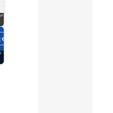
yti
l