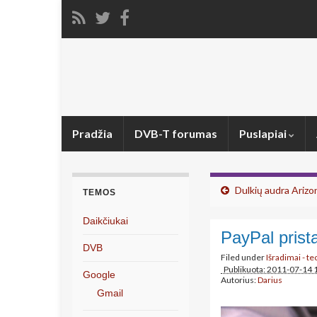
Pradžia
DVB-T forumas
Puslapiai
Dulkių audra Arizo
TEMOS
Daikčiukai
PayPal prist
DVB
Filed under
Išradimai - t
Publikuota: 2011-07-14 
Google
Autorius:
Darius
Gmail