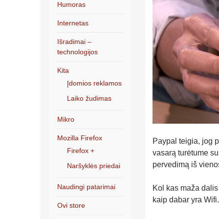
Humoras
Internetas
Išradimai –
technologijos
Kita
Įdomios reklamos
Laiko žudimas
Mikro
Mozilla Firefox
Paypal teigia, jog 
Firefox +
vasarą turėtume sul
pervedimą iš vieno
Naršyklės priedai
Naudingi patarimai
Kol kas maža dali
kaip dabar yra Wifi.
Ovi store