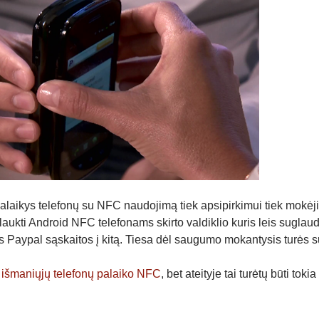
palaikys telefonų su NFC naudojimą tiek apsipirkimui tiek mokėji
aukti Android NFC telefonams skirto valdiklio kuris leis suglaudu
s Paypal sąskaitos į kitą. Tiesa dėl saugumo mokantysis turės s
s
išmaniųjų telefonų palaiko NFC
, bet ateityje tai turėtų būti toki