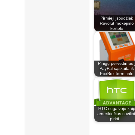
Pirmieji įspūdžiai:
Revolut mokėjimo
kortelė
Pinigų pervedimas 
PayPal sąskaitą iš
FoxBox terminalo
HTC sugalvojo kai
amerikiečius suviliot
pirkti…