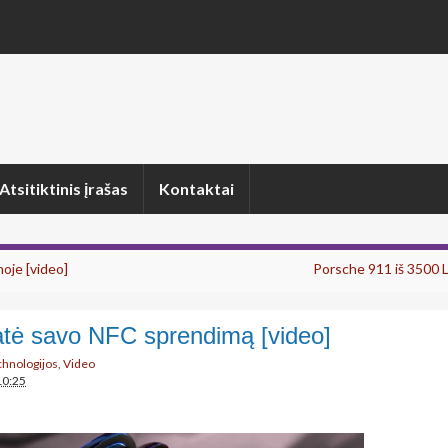
Atsitiktinis įrašas
Kontaktai
noje [video]
Porsche 911 iš 3500 L
atė savo NFC sprendimą [video]
echnologijos
,
Video
10:25