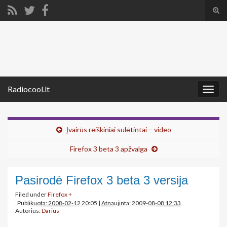
Tog
sear
Search for:
for
Radiocool.lt
Togg
navig
Įvairūs reiškiniai sulėtintai – video
Firefox 3 beta 3 apžvalga
Pasirodė Firefox 3 beta 3 versija
Filed under
Firefox +
Publikuota: 2008-02-12 20:05
|
Atnaujinta: 2009-08-08 12:33
Autorius:
Darius