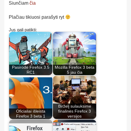
Siunčiam
čia
Plačiau tikiuosi parašyti ryt
Jus gali patikti:
Pasirodė Firefox 3.5
Mozilla Firefox 3 beta
RC1
5 jau čia
Birželį sulauksime
Oficialiai išleista
finalinės Firefox 3
Firefox 3 beta 1
versijos