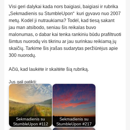
Visi geri dalykai kada nors baigiasi, baigiasi ir rubrika
„Sekmadienis su StumbleUpon“ kuri gyvavo nuo 2007
metų. Kodėl ji nutraukiama? Todėl, kad tiesą sakant
jau man atsibodo, seniau šis reikalas buvo
malonumas, o dabar kai tenka rankiniu būdu prafiltruoti
šimtus nuorodų vis tikrinu ar jau surinkau reikiamą jų
skaičių. Tarkime šis įrašas sudarytas peržiūrėjus apie
300 nuorodų.
Ačiū, kad laukėte ir skaitėte šią rubriką.
Jus gali patikti:
Sekmadienis su
Sekmadienis su
StumbleUpon #112
StumbleUpon #217