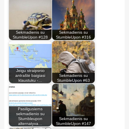
Sekmadienis su
Sekmadienis su
StumbleUpon #128
StumbleUpon #316
Jeigu straipsnio
antraštė baigiasi
Sekmadienis su
klaustuku -…
StumbleUpon #63
Pasiilgusiems
sekmadienio su
Stumbleupon
Sekmadienis su
alternatyva…
StumbleUpon #147