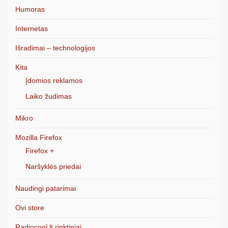
Humoras
Internetas
Išradimai – technologijos
Kita
Įdomios reklamos
Laiko žudimas
Mikro
Mozilla Firefox
Firefox +
Naršyklės priedai
Naudingi patarimai
Ovi store
Radiocool.lt rinktiniai