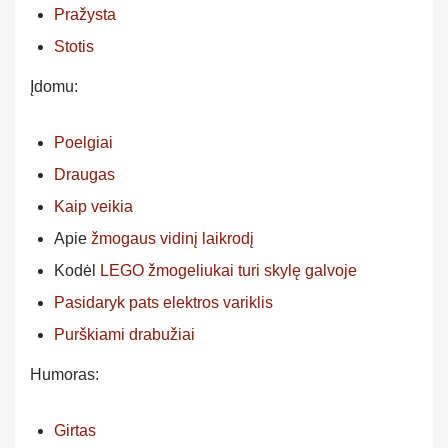
Pražysta
Stotis
Įdomu:
Poelgiai
Draugas
Kaip veikia
Apie
žmogaus vidinį laikrodį
Kodėl
LEGO žmogeliukai turi skylę galvoje
Pasidaryk pats elektros variklis
Purškiami drabužiai
Humoras:
Girtas