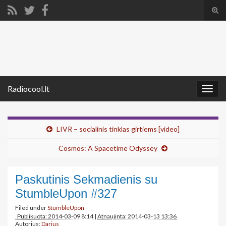
Tog
sear
Search for:
for
Radiocool.lt
Togg
navig
LIVR – socialinis tinklas girtiems [video]
Cosmos: A Spacetime Odyssey
Paskutinis Sekmadienis su
StumbleUpon #327
Filed under
StumbleUpon
Publikuota: 2014-03-09 8:14
|
Atnaujinta: 2014-03-13 13:36
Autorius:
Darius