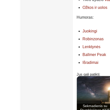
Ožkos ir uolos
Humoras:
Juokingi
Robinzonas
Lenktynės
Ballmer Peak
Išradimai
Jus gali patikti:
Sekmadienis su
StumbleUpon #325