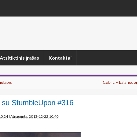
Atsitiktinis įrašas
Kontaktai
mėlapis
Cublic – balansuoj
 su StumbleUpon #316
n
10:24
|
Atnaujinta: 2013-12-22 10:40