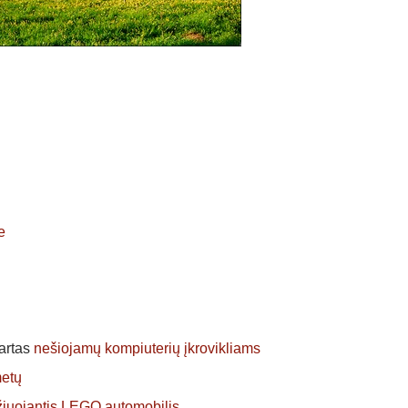
e
artas
nešiojamų kompiuterių įkrovikliams
metų
žiuojantis LEGO automobilis