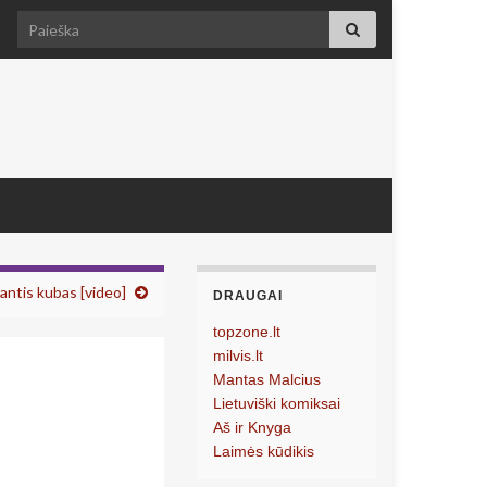
Search for:
antis kubas [video]
DRAUGAI
topzone.lt
milvis.lt
Mantas Malcius
Lietuviški komiksai
Aš ir Knyga
Laimės kūdikis