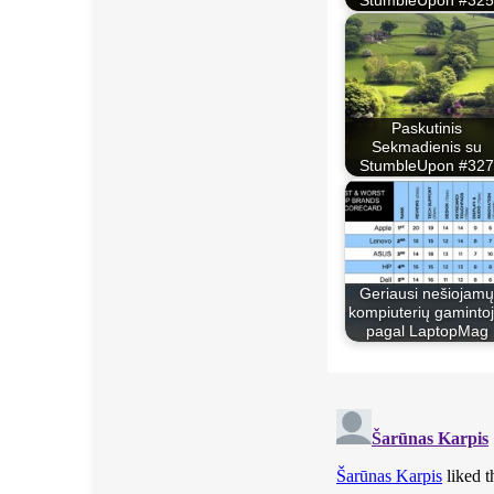
Paskutinis
Sekmadienis su
StumbleUpon #327
Geriausi nešiojamų
kompiuterių gamintoj
pagal LaptopMag