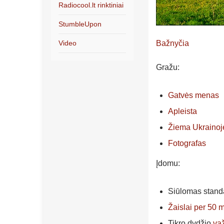
Radiocool.lt rinktiniai
StumbleUpon
Video
Bažnyčia
Gražu:
Gatvės menas
Apleista
Žiema Ukrainoj
Fotografas
Įdomu:
Siūlomas stand
Žaislai per 50 
Tikro dydžio
va