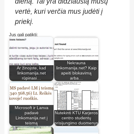
dieną. Tai yra didžiausią mūsų
vertė, kuri verčia mus judėti į
priekį.
Jus gali patikti:
Nekrauna
Ar žinojote, kad
linkomanija.net? Kaip
linkomanija.net
apeiti blokavimą
rūpinasi…
arba…
Microsoft ir Lanva
padavė
Nutekinti KTU Karjeros
Linkomanija.net į
centro studentų
teismą
prisijungimo duomenys