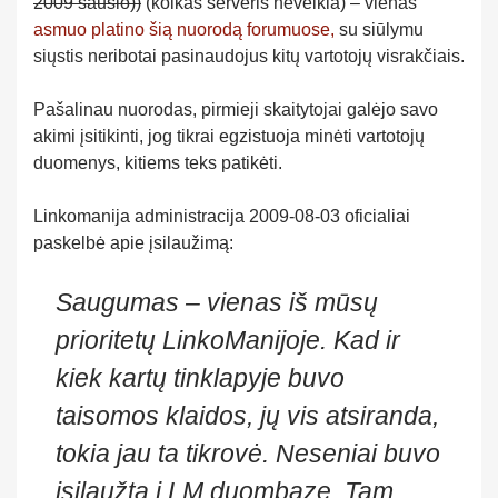
2009 sausio))
(kolkas serveris neveikia) – vienas
asmuo platino šią nuorodą forumuose,
su siūlymu
siųstis neribotai pasinaudojus kitų vartotojų visrakčiais.
Pašalinau nuorodas, pirmieji skaitytojai galėjo savo
akimi įsitikinti, jog tikrai egzistuoja minėti vartotojų
duomenys, kitiems teks patikėti.
Linkomanija administracija 2009-08-03 oficialiai
paskelbė apie įsilaužimą:
Saugumas – vienas iš mūsų
prioritetų LinkoManijoje. Kad ir
kiek kartų tinklapyje buvo
taisomos klaidos, jų vis atsiranda,
tokia jau ta tikrovė. Neseniai buvo
įsilaužtą į LM duombazę. Tam