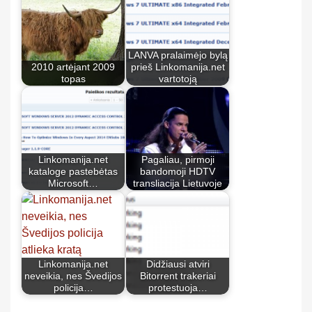
LANVA pralaimėjo bylą
2010 artėjant 2009
prieš Linkomanija.net
topas
vartotoją
Linkomanija.net
Pagaliau, pirmoji
kataloge pastebėtas
bandomoji HDTV
Microsoft…
transliacija Lietuvoje
Linkomanija.net
Didžiausi atviri
neveikia, nes Švedijos
Bitorrent trakeriai
policija…
protestuoja…