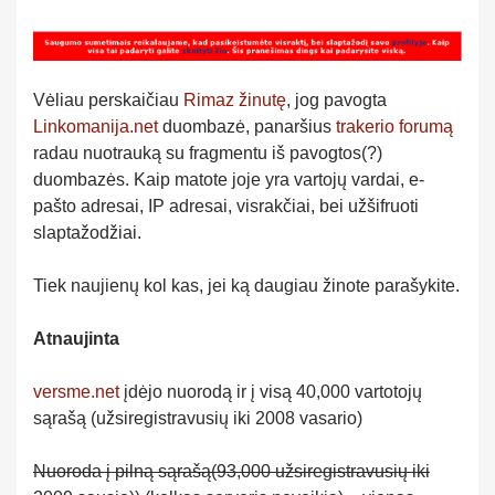
Vėliau perskaičiau
Rimaz žinutę
, jog pavogta
Linkomanija.net
duombazė, panaršius
trakerio forumą
radau nuotrauką su fragmentu iš pavogtos(?)
duombazės. Kaip matote joje yra vartojų vardai, e-
pašto adresai, IP adresai, visrakčiai, bei užšifruoti
slaptažodžiai.
Tiek naujienų kol kas, jei ką daugiau žinote parašykite.
Atnaujinta
versme.net
įdėjo nuorodą ir į visą 40,000 vartotojų
sąrašą (užsiregistravusių iki 2008 vasario)
Nuoroda į pilną sąrašą(93,000 užsiregistravusių iki