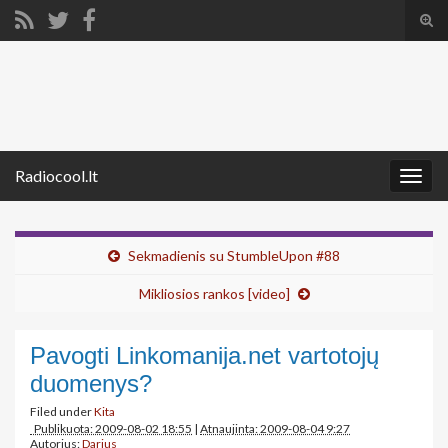
Tog
sear
Search for:
for
Radiocool.lt
Togg
navig
Sekmadienis su StumbleUpon #88
Mikliosios rankos [video]
Pavogti Linkomanija.net vartotojų
duomenys?
Filed under
Kita
Publikuota: 2009-08-02 18:55
|
Atnaujinta: 2009-08-04 9:27
Autorius:
Darius