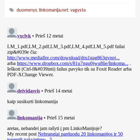
duomenys
,
linkomanija.net
,
vagystė