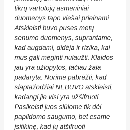
tikrų vartotojų asmeniniai
duomenys tapo viešai prieinami.
Atskleisti buvo puses metų
senumo duomenys, suprantame,
kad augdami, didėja ir rizika, kai
mus gali mėginti nulaužti. Klaidos
jau yra užlopytos, tačiau žala
padaryta. Norime pabrėžti, kad
slaptažodžiai NEBUVO atskleisti,
kadangi jie visi yra užšifruoti.
Pasikeisti juos siūlome tik dėl
papildomo saugumo, bet esame
įsitikinę, kad jų atšifruoti