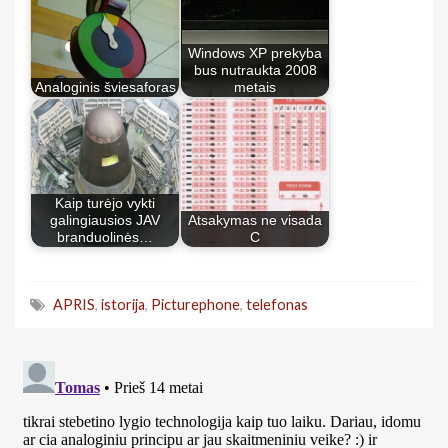
Windows XP prekyba
bus nutraukta 2008
Analoginis šviesaforas
metais
Kaip turėjo vykti
galingiausios JAV
Atsakymas ne visada
branduolinės…
C
APRIS
,
istorija
,
Picturephone
,
telefonas