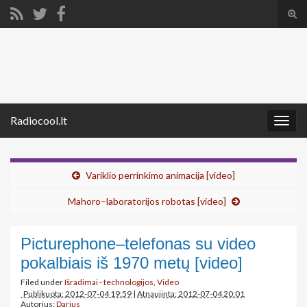
Tog
sear
Search for:
for
Radiocool.lt
Togg
navig
Variklio perrinkimo animacija [video]
Mahoro–laboratorijos robotas [video]
Picturephone–telefonas su video
pokalbiais iš 1970 metų [video]
Filed under
Išradimai - technologijos
,
Video
Publikuota: 2012-07-04 19:59
|
Atnaujinta: 2012-07-04 20:01
Autorius:
Darius