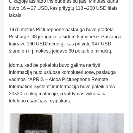
Čikagoje atsirado tris budelės su jais. Minutės kaina
buvo 16 – 27 USD, kas prilygtų 118 –200 USD šiais
lakais.
1970 metais Picturephone paslauga buvo pradėta
Pitsburge. 38 įrenginiai atsidūrė 8 įmonėse. Paslauga
kainavo 160 USD/mėnesį , kas prilygtų 947 USD
šiandien ir į mokestį įeidavo 30 pokalbio minučių.
Įdomu, kad be pokalbių buvo galima naršyti
informaciją nutolusiuose kompiuteriuose, paslauga
vadinosi “APRIS – Alcoa Picturephone Remote
Information System” ir informacija buvo pateikiama
20×20 ženklų matricoje, o valdymas vyko šalia
telefono esančiais mygtukais.