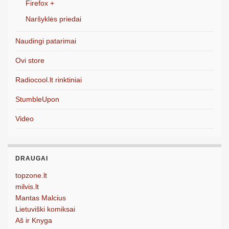
Firefox +
Naršyklės priedai
Naudingi patarimai
Ovi store
Radiocool.lt rinktiniai
StumbleUpon
Video
DRAUGAI
topzone.lt
milvis.lt
Mantas Malcius
Lietuviški komiksai
Aš ir Knyga