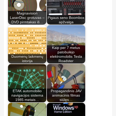
Magnavision
LaserDisc grotuvas –
Pigaus seno Boombox
DVD pirmtakas iš…
apžvalga
Kaip per 7 metus
patobulėjo
Duomenų laikmenų
elektromobilis Tesla
istorija
Roadster
ETAK automobilio
Propagandinis JAV
navigacijos sistema
animacinis filmas
1985 metais…
siūlęs…