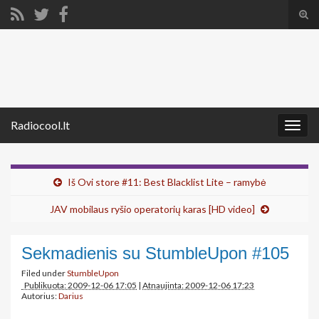
Tog
sear
Search for:
for
Radiocool.lt
Togg
navig
Iš Ovi store #11: Best Blacklist Lite – ramybė
JAV mobilaus ryšio operatorių karas [HD video]
Sekmadienis su StumbleUpon #105
Filed under
StumbleUpon
Publikuota: 2009-12-06 17:05
|
Atnaujinta: 2009-12-06 17:23
Autorius:
Darius