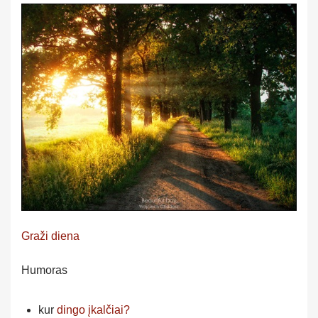
Graži diena
Humoras
kur
dingo įkalčiai?