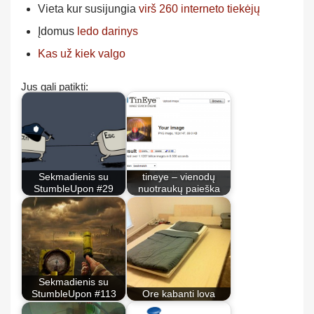
Vieta kur susijungia
virš 260 interneto tiekėjų
Įdomus
ledo darinys
Kas už kiek valgo
Jus gali patikti:
Sekmadienis su
tineye – vienodų
StumbleUpon #29
nuotraukų paieška
Sekmadienis su
StumbleUpon #113
Ore kabanti lova