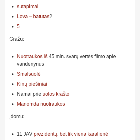
sutapimai
Lova – batutas
?
5
Gražu:
Nuotraukos iš
45 mln. svarų vertės filmo apie
vandenynus
Smalsuolė
Kinų piešiniai
Namai prie
uolos krašto
Manomda nuotraukos
Įdomu:
11 JAV
prezidentų, bet tik viena karalienė