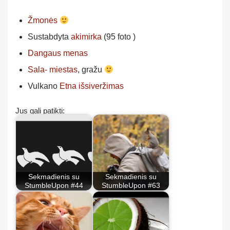
Žmonės
Sustabdyta
akimirka
(95 foto )
Dangaus menas
Sala- miestas
, gražu
Vulkano
Etna išsiveržimas
Jus gali patikti:
Sekmadienis su
Sekmadienis su
StumbleUpon #44
StumbleUpon #63