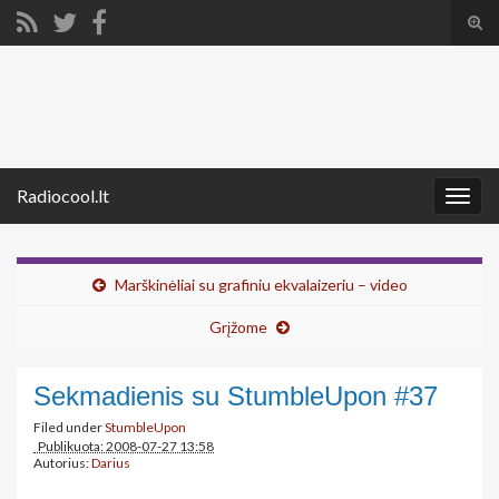
Tog
sear
Search for:
for
Radiocool.lt
Togg
navig
Marškinėliai su grafiniu ekvalaizeriu – video
Grįžome
Sekmadienis su StumbleUpon #37
Filed under
StumbleUpon
Publikuota: 2008-07-27 13:58
Autorius:
Darius