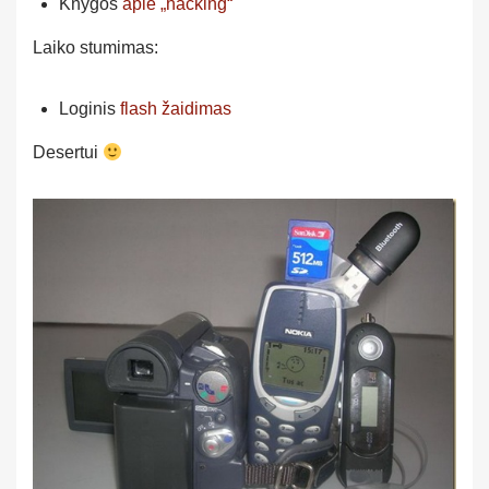
Knygos
apie „hacking“
Laiko stumimas:
Loginis
flash žaidimas
Desertui