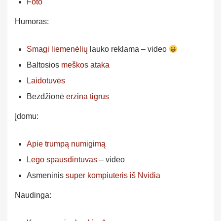
Foto
Humoras:
Smagi liemenėlių
lauko reklama – video
Baltosios
meškos ataka
Laidotuvės
Bezdžionė
erzina tigrus
Įdomu:
Apie trumpą numigimą
Lego spausdintuvas
– video
Asmeninis
super kompiuteris iš Nvidia
Naudinga: