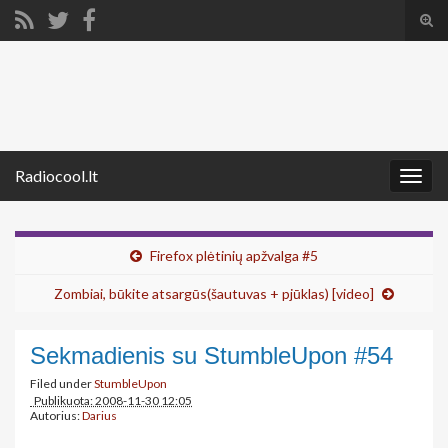
Tog
sear
Search for:
for
Radiocool.lt
Togg
navig
Firefox plėtinių apžvalga #5
Zombiai, būkite atsargūs(šautuvas + pjūklas) [video]
Sekmadienis su StumbleUpon #54
Filed under
StumbleUpon
Publikuota: 2008-11-30 12:05
Autorius:
Darius