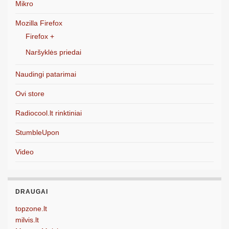
Mikro
Mozilla Firefox
Firefox +
Naršyklės priedai
Naudingi patarimai
Ovi store
Radiocool.lt rinktiniai
StumbleUpon
Video
DRAUGAI
topzone.lt
milvis.lt