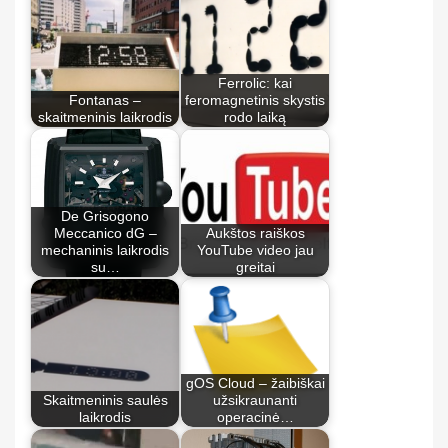
Ferrolic: kai
Fontanas –
feromagnetinis skystis
skaitmeninis laikrodis
rodo laiką
De Grisogono
Meccanico dG –
Aukštos raiškos
mechaninis laikrodis
YouTube video jau
su…
greitai
gOS Cloud – žaibiškai
Skaitmeninis saulės
užsikraunanti
laikrodis
operacinė…