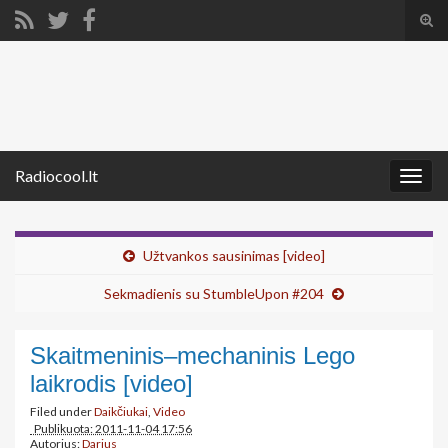
Tog
sear
Search for:
for
Radiocool.lt
Togg
navig
Užtvankos sausinimas [video]
Sekmadienis su StumbleUpon #204
Skaitmeninis–mechaninis Lego
laikrodis [video]
Filed under
Daikčiukai
,
Video
Publikuota: 2011-11-04 17:56
Autorius:
Darius