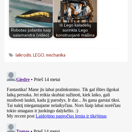
Iš Lego kaladėlių
Robotas judantis kaip
surinkta Lego
salamandra (video)
konstruojanti mašina
laikrodis
,
LEGO
,
mechanika