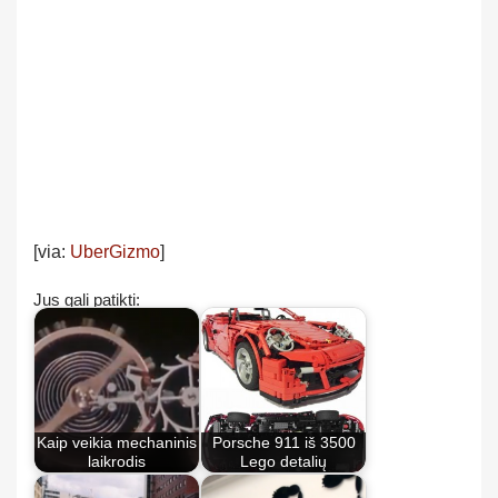
[via:
UberGizmo
]
Jus gali patikti:
Kaip veikia mechaninis
Porsche 911 iš 3500
laikrodis
Lego detalių