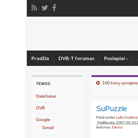
Pradžia
DVB-T forumas
Puslapiai
100 tonų sprogme
TEMOS
Daikčiukai
SuPuzzle
DVB
Filed under
Laiko žudima
Google
Publikuota: 2007-05-20 
Autorius:
Darius
Gmail