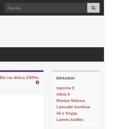
Search for:
Blu-ray diskus 2009m.
DRAUGAI
topzone.lt
milvis.lt
Mantas Malcius
Lietuviški komiksai
Aš ir Knyga
Laimės kūdikis