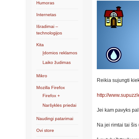
Humoras
Internetas
Išradimai –
technologijos
Kita
Įdomios reklamos
Laiko žudimas
Mikro
Reikia sujungti kie
Mozilla Firefox
http://www.supuzzl
Firefox +
Naršyklės priedai
Jei kam pavyks pal
Naudingi patarimai
Na jei rimtai tai 
Ovi store