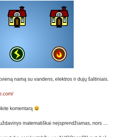
kvieną namą su vandens, elektros ir dujų šaltiniais.
e.com/
ikite komentarą
šis uždavinys matematiškai neįsprendžiamas, nors …