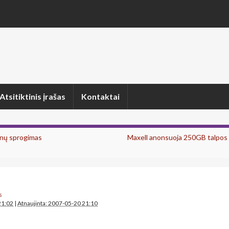
Atsitiktinis įrašas
Kontaktai
nų sprogimas
Maxell anonsuoja 250GB talpos 
s
21:02
|
Atnaujinta: 2007-05-20 21:10