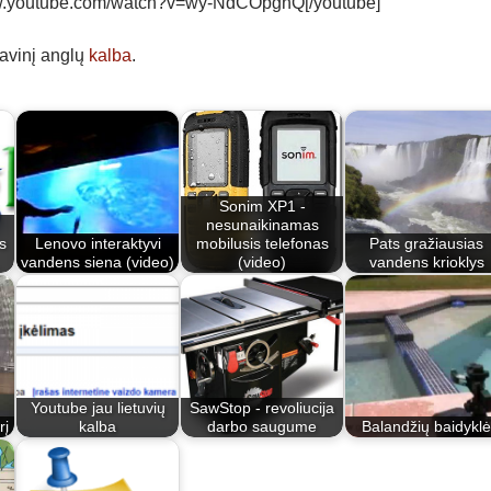
ww.youtube.com/watch?v=wy-NdCOpgnQ[/youtube]
davinį anglų
kalba
.
Sonim XP1 -
nesunaikinamas
s
Lenovo interaktyvi
mobilusis telefonas
Pats gražiausias
…
vandens siena (video)
(video)
vandens krioklys
Youtube jau lietuvių
SawStop - revoliucija
rį
kalba
darbo saugume
Balandžių baidyklė