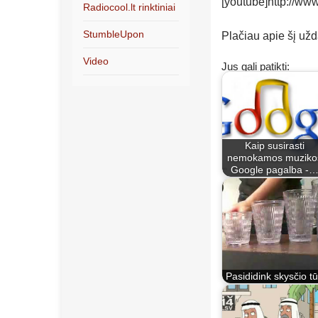
[youtube]http://w
Radiocool.lt rinktiniai
StumbleUpon
Plačiau apie šį už
Video
Jus gali patikti:
Kaip susirasti
nemokamos muziko
Google pagalba -
Pasididink skysčio tū