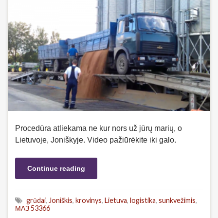
Procedūra atliekama ne kur nors už jūrų marių, o
Lietuvoje, Joniškyje. Video pažiūrėkite iki galo.
Continue reading
grūdai
,
Joniškis
,
krovinys
,
Lietuva
,
logistika
,
sunkvežimis
,
МАЗ 53366