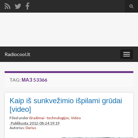
Tog
sear
Search for:
for
Radiocool.lt
Togg
navig
TAG:
МАЗ 53366
Kaip iš sunkvežimio išpilami grūdai
[video]
Filed under
Išradimai - technologijos
,
Video
Publikuota: 2012-08-24 19:19
Autorius:
Darius