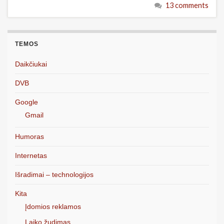
13 comments
TEMOS
Daikčiukai
DVB
Google
Gmail
Humoras
Internetas
Išradimai – technologijos
Kita
Įdomios reklamos
Laiko žudimas