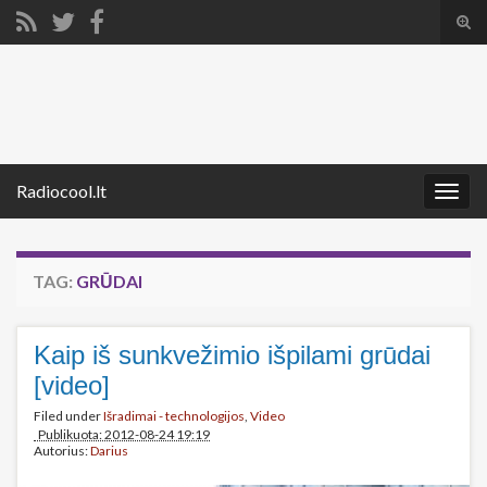
Tog
sear
Search for:
for
Radiocool.lt
Togg
navig
TAG:
GRŪDAI
Kaip iš sunkvežimio išpilami grūdai
[video]
Filed under
Išradimai - technologijos
,
Video
Publikuota: 2012-08-24 19:19
Autorius:
Darius