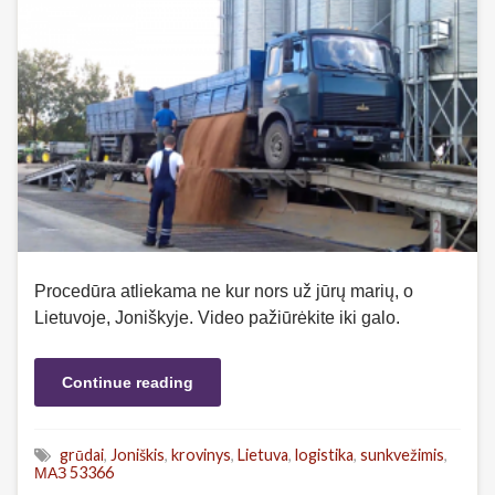
Procedūra atliekama ne kur nors už jūrų marių, o
Lietuvoje, Joniškyje. Video pažiūrėkite iki galo.
Continue reading
grūdai
,
Joniškis
,
krovinys
,
Lietuva
,
logistika
,
sunkvežimis
,
МАЗ 53366