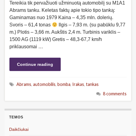
Tereikia tik pervažiuoti užminuotą automobilį su M1A1
Abrams tanku. Keletas faktų apie tokio tipo tanką:
Gaminamas nuo 1979 Kaina – 4,35 mln. dolerių.
Svoris – 61,4 tonas
Ilgis – 7,93 m. (su pabūklu 9,77
m.) Plotis – 3,66 m. Aukštis 2,4 m. Turbinis variklis –
1500 AG (1119 kW) Gretis – 48,3-67,7 km/h
priklausomai …
Continue reading
Abrams
,
automobilis
,
bomba
,
Irakas
,
tankas
8 comments
TEMOS
Daikčiukai