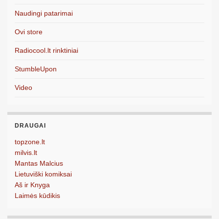
Naudingi patarimai
Ovi store
Radiocool.lt rinktiniai
StumbleUpon
Video
DRAUGAI
topzone.lt
milvis.lt
Mantas Malcius
Lietuviški komiksai
Aš ir Knyga
Laimės kūdikis