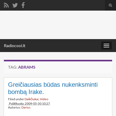
Tog
sear
Search for:
for
Radiocool.lt
Togg
navig
TAG:
ABRAMS
Greičiausias būdas nukenksminti
bombą Irake.
Filed under
Daikčiukai
,
Video
Publikuota: 2009-05-30 10:27
Autorius:
Darius