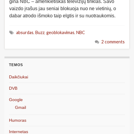
gina NBC – amerikietiškas televizijų tinklas. Savo
vaizdo įrašus jau seniai blokuoja nuo ne vietinių, o
dabar atrodo išmoko taip elgtis ir su nuotraukomis.
absurdas
,
Buzz
,
geoblokavimas
,
NBC
2 comments
TEMOS
Daikčiukai
DVB
Google
Gmail
Humoras
Internetas