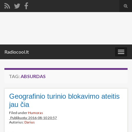
Tog
sear
Search for:
for
Radiocool.lt
Togg
navig
TAG:
ABSURDAS
Geografinio turinio blokavimo ateitis
jau čia
Filed under
Humoras
Publikuota: 2016-08-10 20:57
Autorius:
Darius