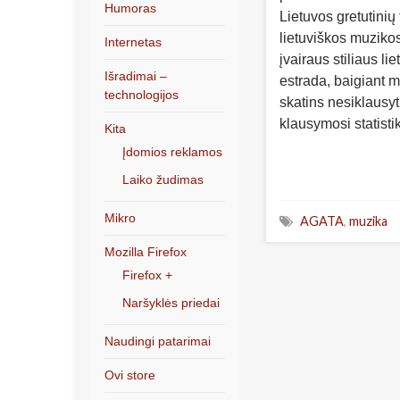
Humoras
Lietuvos gretutinių
lietuviškos muziko
Internetas
įvairaus stiliaus l
Išradimai –
estrada, baigiant m
technologijos
skatins nesiklausyt
klausymosi statisti
Kita
Įdomios reklamos
Laiko žudimas
Mikro
AGATA
,
muzika
Mozilla Firefox
Firefox +
Naršyklės priedai
Naudingi patarimai
Ovi store