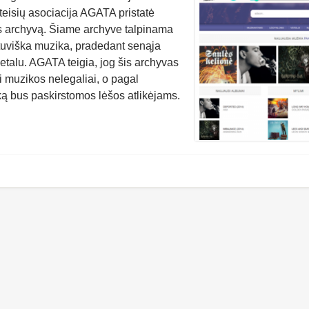
 teisių asociacija AGATA pristatė
s archyvą. Šiame archyve talpinama
ietuviška muzika, pradedant senąja
etalu. AGATA teigia, jog šis archyvas
i muzikos nelegaliai, o pagal
ką bus paskirstomos lėšos atlikėjams.