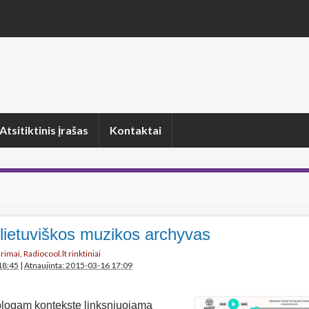
Atsitiktinis įrašas
Kontaktai
– lietuviškos muzikos archyvas
arimai
,
Radiocool.lt rinktiniai
18:45
|
Atnaujinta: 2015-03-16 17:09
 blogam kontekste linksniuojama