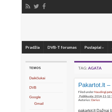
Pradžia
DVB-T forumas
Puslapiai
TAG:
AGATA
TEMOS
Daikčiukai
Pakartot.lt 
DVB
Filed under
Naudingi pat
Publikuota: 2014-11-12 
Google
Autorius:
Darius
Gmail
pakartot.lt Dažnai