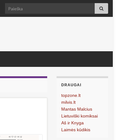
Search for:
DRAUGAI
topzone.lt
milvis.lt
Mantas Malcius
Lietuviški komiksai
Aš ir Knyga
Laimės kūdikis