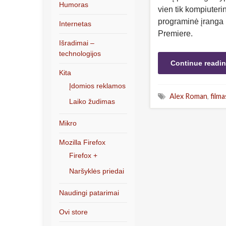
Humoras
vien tik kompiuteri
programinė įranga :
Internetas
Premiere.
Išradimai –
technologijos
Continue readi
Kita
Įdomios reklamos
Alex Roman
,
filma
Laiko žudimas
Mikro
Mozilla Firefox
Firefox +
Naršyklės priedai
Naudingi patarimai
Ovi store