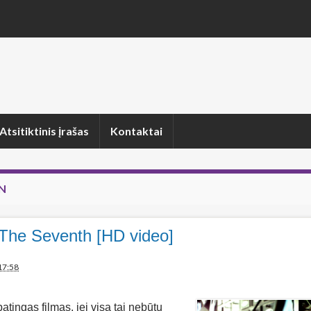
Atsitiktinis įrašas
Kontaktai
N
 The Seventh [HD video]
17:58
tingas filmas, jei visa tai nebūtų