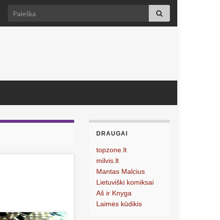
Search for:
DRAUGAI
topzone.lt
milvis.lt
Mantas Malcius
Lietuviški komiksai
Aš ir Knyga
Laimės kūdikis