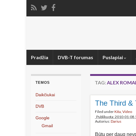
Pradžia
DVB-T forumas
Puslapiai
TAG:
ALEX ROMA
TEMOS
Daikčiukai
The Third &
DVB
Filed under
Kita
,
Video
Publikuota: 2010-01-08 
Google
Autorius:
Darius
Gmail
Būtų per daug neypa