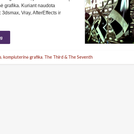
nė grafika. Kuriant naudota
 3dsmax, Vray, AfterEffects ir
ng
s
,
kompiuterinė grafika
,
The Third & The Seventh