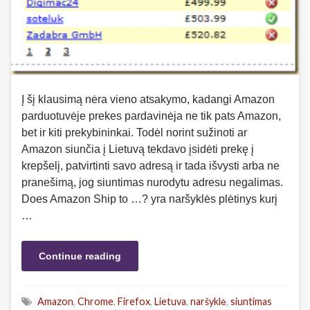
Į šį klausimą nėra vieno atsakymo, kadangi Amazon
parduotuvėje prekes pardavinėja ne tik pats Amazon,
bet ir kiti prekybininkai. Todėl norint sužinoti ar
Amazon siunčia į Lietuvą tekdavo įsidėti prekę į
krepšelį, patvirtinti savo adresą ir tada išvysti arba ne
pranešimą, jog siuntimas nurodytu adresu negalimas.
Does Amazon Ship to …? yra naršyklės plėtinys kurį
…
Continue reading
Amazon
,
Chrome
,
Firefox
,
Lietuva
,
naršyklė
,
siuntimas