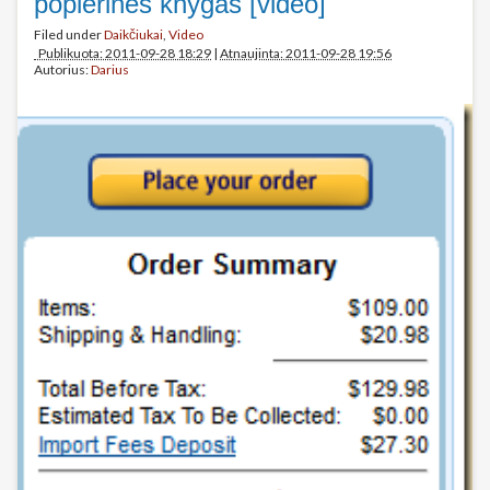
popierines knygas [video]
Filed under
Daikčiukai
,
Video
Publikuota: 2011-09-28 18:29
|
Atnaujinta: 2011-09-28 19:56
Autorius:
Darius