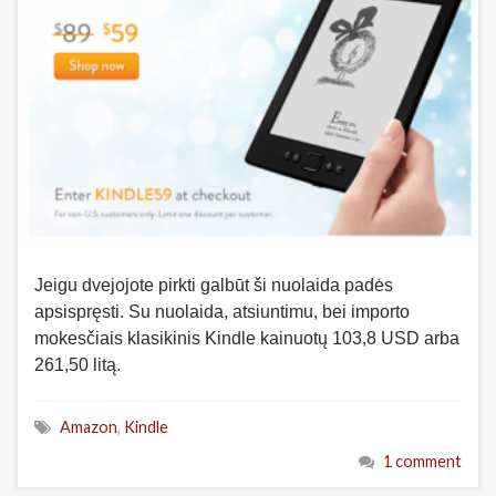
Jeigu dvejojote pirkti galbūt ši nuolaida padės
apsispręsti. Su nuolaida, atsiuntimu, bei importo
mokesčiais klasikinis Kindle kainuotų 103,8 USD arba
261,50 litą.
Amazon
,
Kindle
1 comment