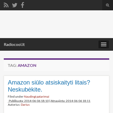
Tog
sear
Search for:
for
Radiocool.lt
Togg
navig
TAG:
AMAZON
Amazon siūlo atsiskaityti litais?
Neskubėkite.
Filed under
Naudingi patarimai
Publikuota: 2014-06-06 18:10
|
Atnaujinta: 2014-06-06 18:11
Autorius:
Darius