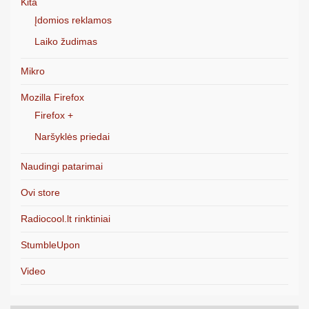
Kita
Įdomios reklamos
Laiko žudimas
Mikro
Mozilla Firefox
Firefox +
Naršyklės priedai
Naudingi patarimai
Ovi store
Radiocool.lt rinktiniai
StumbleUpon
Video