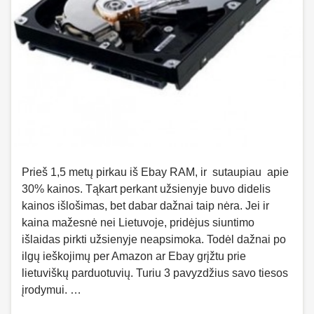
Prieš 1,5 metų pirkau iš Ebay RAM, ir sutaupiau apie
30% kainos. Tąkart perkant užsienyje buvo didelis
kainos išlošimas, bet dabar dažnai taip nėra. Jei ir
kaina mažesnė nei Lietuvoje, pridėjus siuntimo
išlaidas pirkti užsienyje neapsimoka. Todėl dažnai po
ilgų ieškojimų per Amazon ar Ebay grįžtu prie
lietuviškų parduotuvių. Turiu 3 pavyzdžius savo tiesos
įrodymui. …