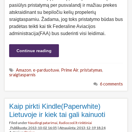
pasiūlys pristatymą per pusvalandį ir mažiau prekes
atskraidinant su bepiločiu kelių propelerių
sraigtasparniu. Žadama, jog toks pristatymo būdas bus
pradėtas teikti kai tik Federaline Aviacijos
administracija(FAA) bus suderinti visi leidimai.
Continue reading
Amazon
,
e-parduotuvė
,
Prime Air
,
pristatymas
,
sraigtasparnis
6 comments
Kaip pirkti Kindle(Paperwhite)
Lietuvoje ir kiek tai gali kainuoti
Filed under
Naudingi patarimai
,
Radiocool.lt rinktiniai
Publikuota: 2013-10-02 16:05
|
Atnaujinta: 2013-12-19 18:24