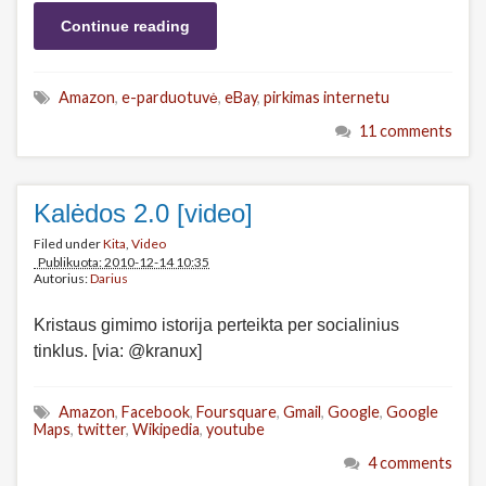
Continue reading
Amazon
,
e-parduotuvė
,
eBay
,
pirkimas internetu
11 comments
Kalėdos 2.0 [video]
Filed under
Kita
,
Video
Publikuota: 2010-12-14 10:35
Autorius:
Darius
Kristaus gimimo istorija perteikta per socialinius
tinklus. [via: @kranux]
Amazon
,
Facebook
,
Foursquare
,
Gmail
,
Google
,
Google
Maps
,
twitter
,
Wikipedia
,
youtube
4 comments