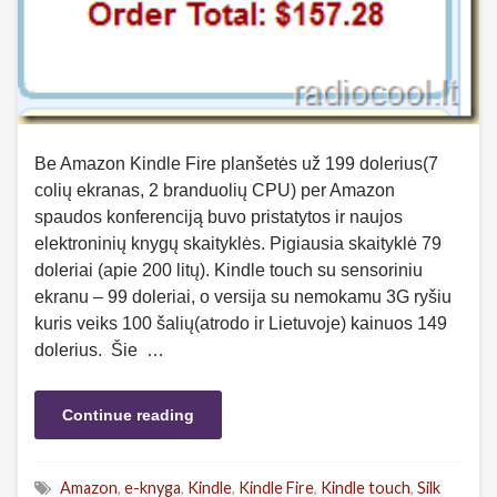
Be Amazon Kindle Fire planšetės už 199 dolerius(7
colių ekranas, 2 branduolių CPU) per Amazon
spaudos konferenciją buvo pristatytos ir naujos
elektroninių knygų skaityklės. Pigiausia skaityklė 79
doleriai (apie 200 litų). Kindle touch su sensoriniu
ekranu – 99 doleriai, o versija su nemokamu 3G ryšiu
kuris veiks 100 šalių(atrodo ir Lietuvoje) kainuos 149
dolerius. Šie …
Continue reading
Amazon
,
e-knyga
,
Kindle
,
Kindle Fire
,
Kindle touch
,
Silk