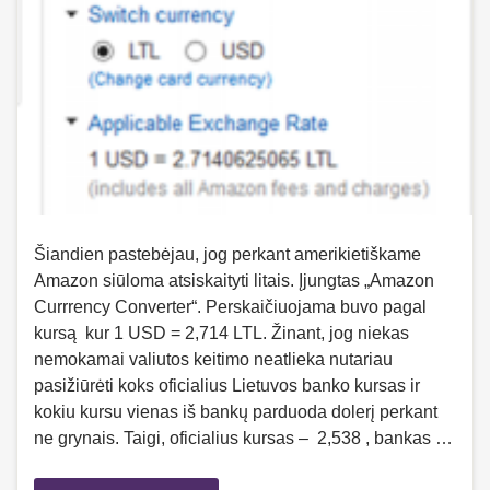
Šiandien pastebėjau, jog perkant amerikietiškame
Amazon siūloma atsiskaityti litais. Įjungtas „Amazon
Currrency Converter“. Perskaičiuojama buvo pagal
kursą kur 1 USD = 2,714 LTL. Žinant, jog niekas
nemokamai valiutos keitimo neatlieka nutariau
pasižiūrėti koks oficialius Lietuvos banko kursas ir
kokiu kursu vienas iš bankų parduoda dolerį perkant
ne grynais. Taigi, oficialius kursas – 2,538 , bankas …