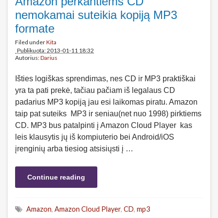
Amazon perkantiems CD
nemokamai suteikia kopiją MP3
formate
Filed under
Kita
Publikuota: 2013-01-11 18:32
Autorius:
Darius
Išties logiškas sprendimas, nes CD ir MP3 praktiškai
yra ta pati prekė, tačiau pačiam iš legalaus CD
padarius MP3 kopiją jau esi laikomas piratu. Amazon
taip pat suteiks MP3 ir seniau(net nuo 1998) pirktiems
CD. MP3 bus patalpinti į Amazon Cloud Player kas
leis klausytis jų iš kompiuterio bei Android/iOS
įrenginių arba tiesiog atsisiųsti į …
Continue reading
Amazon
,
Amazon Cloud Player
,
CD
,
mp3