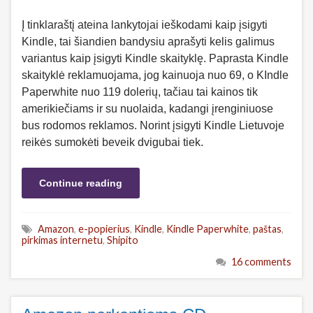
Į tinklaraštį ateina lankytojai ieškodami kaip įsigyti
Kindle, tai šiandien bandysiu aprašyti kelis galimus
variantus kaip įsigyti Kindle skaityklę. Paprasta Kindle
skaityklė reklamuojama, jog kainuoja nuo 69, o KIndle
Paperwhite nuo 119 dolerių, tačiau tai kainos tik
amerikiečiams ir su nuolaida, kadangi įrenginiuose
bus rodomos reklamos. Norint įsigyti Kindle Lietuvoje
reikės sumokėti beveik dvigubai tiek.
Continue reading
Amazon
,
e-popierius
,
Kindle
,
Kindle Paperwhite
,
paštas
,
pirkimas internetu
,
Shipito
16 comments