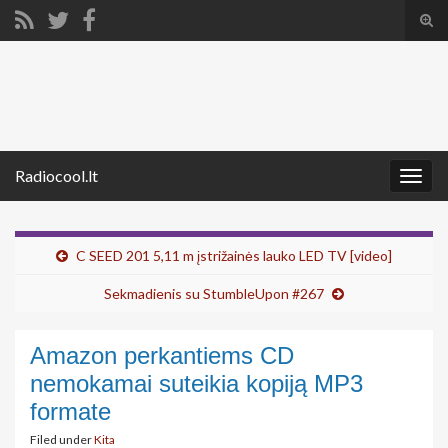
Tog
sear
Search for:
for
Radiocool.lt
Togg
navig
C SEED 201 5,11 m įstrižainės lauko LED TV [video]
Sekmadienis su StumbleUpon #267
Amazon perkantiems CD
nemokamai suteikia kopiją MP3
formate
Filed under
Kita