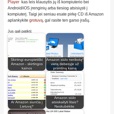
Player
kas leis klausytis jų iš kompiuterio bei
Android/iOS įrenginių arba tiesiog atsisiųsti į
kompiuterį. Taigi jei seniau esate pirkę CD iš Amazon
aplankykite
grotuvą
, gal rasite ten garso įrašų.
Jus gali patikti:
Skirtingi europietiški
Amazon siūlo neribotą*
Amazon - skirtingos
vietą debesyje už
kainos
priimtiną kainą
Amazon siūlo
Ar Amazon siunčia į
atsiskaityti litais?
Lietuvą?
Neskubėkite.