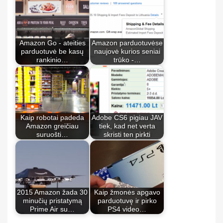
Amazon Go - ateities
Amazon parduotuvėse
parduotuvė be kasų
naujovė kurios seniai
rankinio…
trūko -…
Kaip robotai padeda
Adobe CS6 pigiau JAV
Amazon greičiau
tiek, kad net verta
suruošti…
skristi ten pirkti
2015 Amazon žada 30
Kaip žmonės apgavo
minučių pristatymą
parduotuvę ir pirko
Prime Air su…
PS4 video…