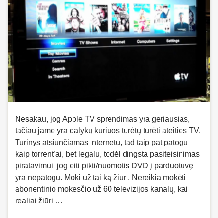
Nesakau, jog Apple TV sprendimas yra geriausias,
tačiau jame yra dalykų kuriuos turėtų turėti ateities TV.
Turinys atsiunčiamas internetu, tad taip pat patogu
kaip torrent’ai, bet legalu, todėl dingsta pasiteisinimas
piratavimui, jog eiti pikti/nuomotis DVD į parduotuvę
yra nepatogu. Moki už tai ką žiūri. Nereikia mokėti
abonentinio mokesčio už 60 televizijos kanalų, kai
realiai žiūri …