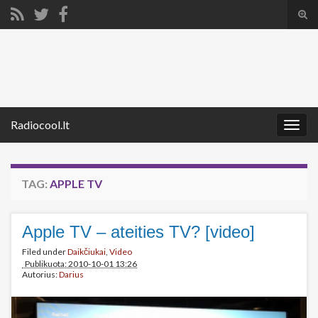
Tog
sear
Search for:
for
Radiocool.lt
Togg
navig
TAG:
APPLE TV
Apple TV – ateities TV? [video]
Filed under
Daikčiukai
,
Video
Publikuota: 2010-10-01 13:26
Autorius:
Darius