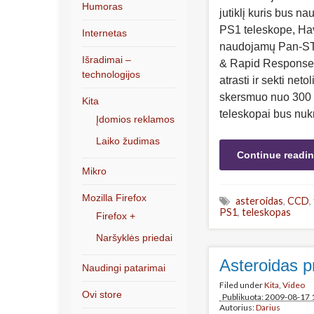
Humoras
jutiklį kuris bus 
PS1 teleskope, Hava
Internetas
naudojamų Pan-ST
Išradimai –
& Rapid Response 
technologijos
atrasti ir sekti net
skersmuo nuo 300 m
Kita
teleskopai bus nuk
Įdomios reklamos
Laiko žudimas
Continue readi
Mikro
Mozilla Firefox
asteroidas
,
CCD
,
PS1
,
teleskopas
Firefox +
Naršyklės priedai
Asteroidas p
Naudingi patarimai
Filed under
Kita
,
Video
Ovi store
Publikuota: 2009-08-17 
Autorius:
Darius