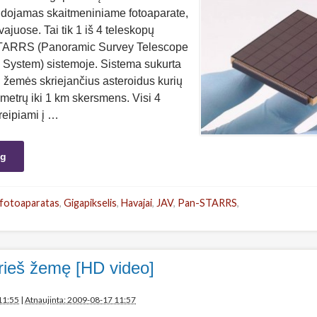
naudojamas skaitmeniniame fotoaparate,
juose. Tai tik 1 iš 4 teleskopų
ARRS (Panoramic Survey Telescope
System) sistemoje. Sistema sukurta
oli žemės skriejančius asteroidus kurių
etrų iki 1 km skersmens. Visi 4
reipiami į …
ng
fotoaparatas
,
Gigapikselis
,
Havajai
,
JAV
,
Pan-STARRS
,
rieš žemę [HD video]
11:55
|
Atnaujinta: 2009-08-17 11:57