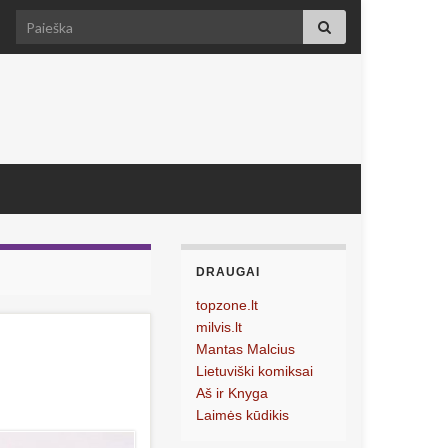
Search for:
DRAUGAI
topzone.lt
milvis.lt
Mantas Malcius
Lietuviški komiksai
Aš ir Knyga
Laimės kūdikis