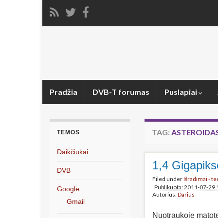
Pradžia
DVB-T forumas
Puslapiai
TAG:
ASTEROIDA
TEMOS
Daikčiukai
1,4 Gigapiks
DVB
Filed under
Išradimai - t
Publikuota: 2011-07-29 
Google
Autorius:
Darius
Gmail
Nuotraukoje matot