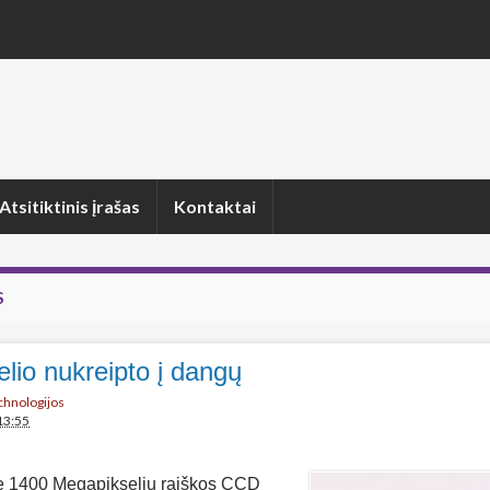
Atsitiktinis įrašas
Kontaktai
S
elio nukreipto į dangų
echnologijos
13:55
e 1400 Megapikselių raiškos CCD