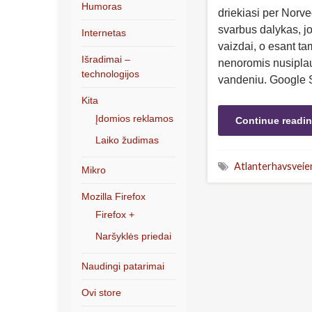
Humoras
driekiasi per Norve
svarbus dalykas, j
Internetas
vaizdai, o esant ta
Išradimai –
nenoromis nusiplau
technologijos
vandeniu. Google 
Kita
Įdomios reklamos
Continue readi
Laiko žudimas
Atlanterhavsveie
Mikro
Mozilla Firefox
Firefox +
Naršyklės priedai
Naudingi patarimai
Ovi store