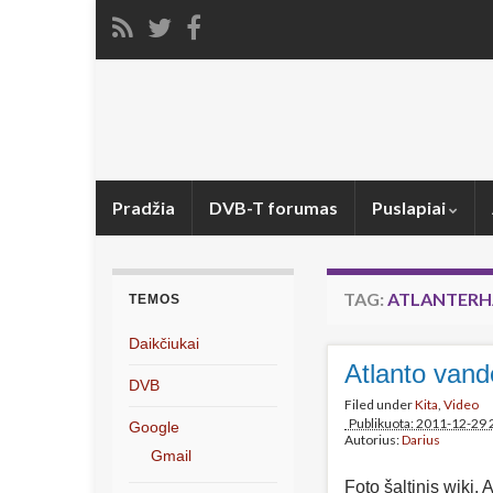
Pradžia
DVB-T forumas
Puslapiai
TAG:
ATLANTERH
TEMOS
Daikčiukai
Atlanto vand
DVB
Filed under
Kita
,
Video
Publikuota: 2011-12-29 
Google
Autorius:
Darius
Gmail
Foto šaltinis wiki. 