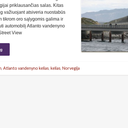
gijai priklausančias salas. Kitas
og važiuojant atsiveria nuostabūs
m tikrom oro sąlygomis galima ir
ti automobilį Atlanto vandenyno
Street View
ng
n
,
Atlanto vandenyno kelias
,
kelias
,
Norvegija