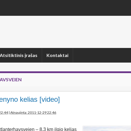
Atsitiktinis įrašas
Kontaktai
AVSVEIEN
enyno kelias [video]
22:44
|
Atnaujinta: 2011-12-29 22:46
Atlanterhavsveien – 8.3 km ilgio kelias