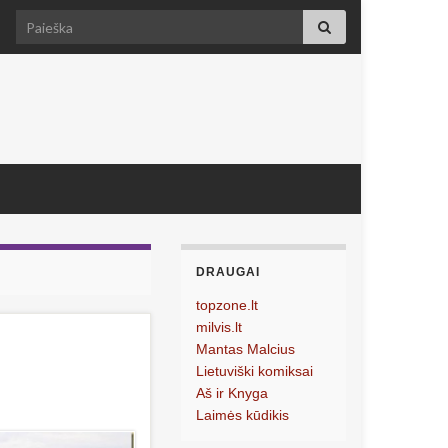
Search for:
DRAUGAI
topzone.lt
milvis.lt
Mantas Malcius
Lietuviški komiksai
Aš ir Knyga
Laimės kūdikis