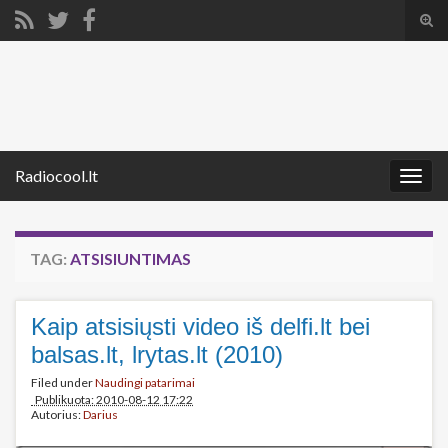
Tog
sear
Search for:
for
Radiocool.lt
Togg
navig
TAG:
ATSISIUNTIMAS
Kaip atsisiųsti video iš delfi.lt bei
balsas.lt, lrytas.lt (2010)
Filed under
Naudingi patarimai
Publikuota: 2010-08-12 17:22
Autorius:
Darius