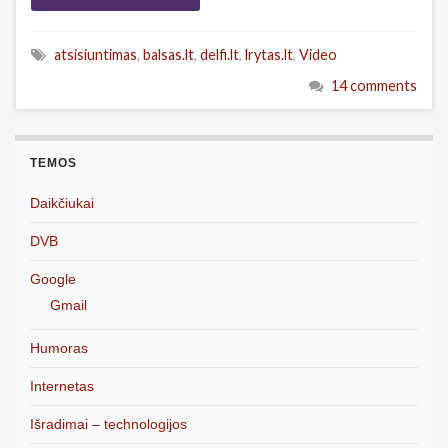
atsisiuntimas
,
balsas.lt
,
delfi.lt
,
lrytas.lt
,
Video
14 comments
TEMOS
Daikčiukai
DVB
Google
Gmail
Humoras
Internetas
Išradimai – technologijos