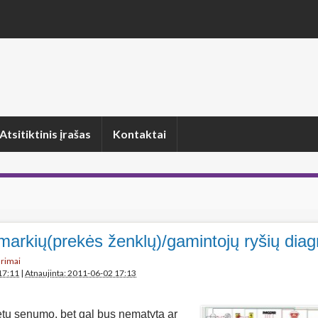
Atsitiktinis įrašas
Kontaktai
markių(prekės ženklų)/gamintojų ryšių dia
arimai
17:11
|
Atnaujinta: 2011-06-02 17:13
tų senumo, bet gal bus nematyta ar