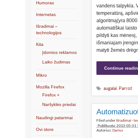
Humoras
vandens talpykla.
temperatūrą, apšvie
Internetas
algoritmą(yra 8000
Išradimai –
automatiškai laisto
technologijos
pildyti kas mėnesį,
išmaniajam įrengini
Kita
matyti žemės drėgm
Įdomios reklamos
Laiko žudimas
Continue readi
Mikro
Mozilla Firefox
augalai
,
Parrot
Firefox +
Naršyklės priedai
Automatizuot
Naudingi patarimai
Filed under
Išradimai - t
Publikuota: 2013-05-31 
Ovi store
Autorius:
Darius