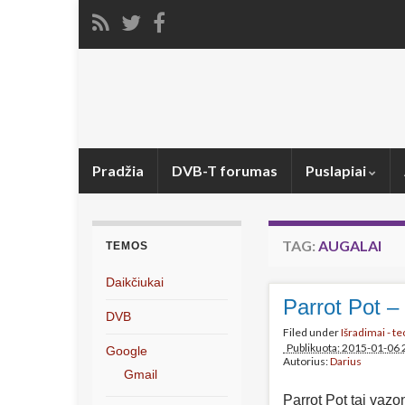
Pradžia
DVB-T forumas
Puslapiai
TAG:
AUGALAI
TEMOS
Daikčiukai
Parrot Pot –
DVB
Filed under
Išradimai - t
Publikuota: 2015-01-06 
Google
Autorius:
Darius
Gmail
Parrot Pot tai vazon