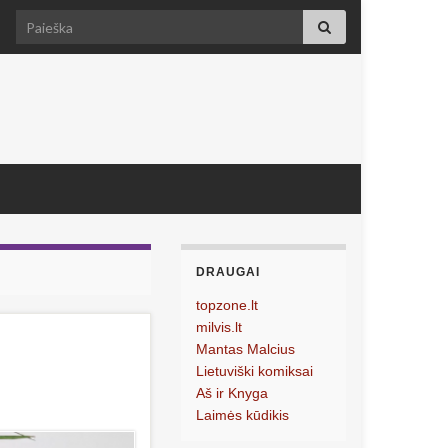
Search for:
DRAUGAI
topzone.lt
milvis.lt
Mantas Malcius
Lietuviški komiksai
Aš ir Knyga
Laimės kūdikis