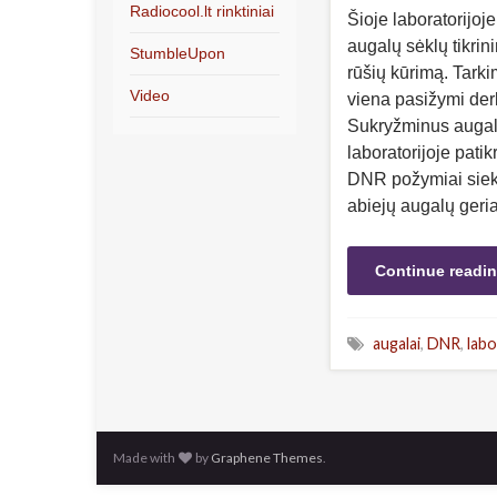
Radiocool.lt rinktiniai
Šioje laboratorijoj
augalų sėklų tikrin
StumbleUpon
rūšių kūrimą. Tark
Video
viena pasižymi der
Sukryžminus augal
laboratorijoje patik
DNR požymiai siekia
abiejų augalų geri
Continue readi
augalai
,
DNR
,
labo
Made with
by
Graphene Themes
.