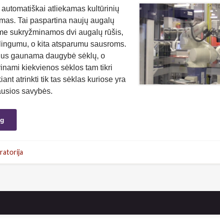
e automatiškai atliekamas kultūrinių
imas. Tai paspartina naujų augalų
ime sukryžminamos dvi augalų rūšis,
lingumu, o kita atsparumu sausroms.
us gaunama daugybė sėklų, o
rinami kiekvienos sėklos tam tikri
nt atrinkti tik tas sėklas kuriose yra
ausios savybės.
ng
ratorija