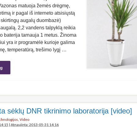
 Vazonas matuoja žemės drėgmę,
timą ir pagal iš interneto atsisiųstą
 skirtingų augalų duombazė)
 augalą. 2,2 vandens talpyklą reikia
 o baterija tarnauja 1 metus. Žinoma
ui yra ir programėlė kurioje galima
ę, temperatūrą, trešimo lygį …
ng
a sėklų DNR tikrinimo laboratorija [video]
echnologijos
,
Video
14:15
|
Atnaujinta: 2013-05-31 14:16