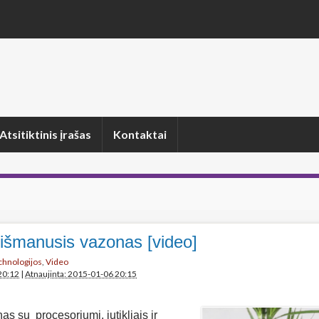
Atsitiktinis įrašas
Kontaktai
 išmanusis vazonas [video]
echnologijos
,
Video
20:12
|
Atnaujinta: 2015-01-06 20:15
as su procesoriumi, jutikliais ir