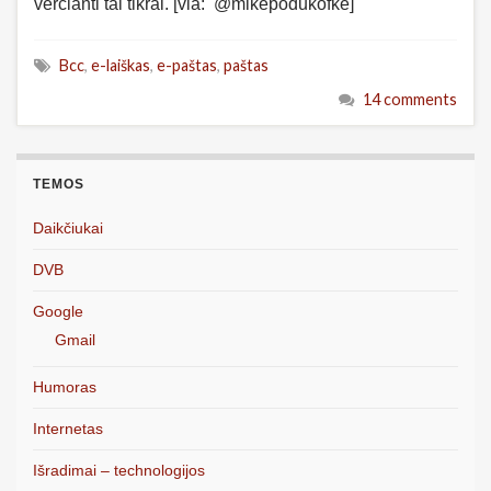
verčianti tai tikrai. [via: @mikepodukofke]
Bcc
,
e-laiškas
,
e-paštas
,
paštas
14 comments
TEMOS
Daikčiukai
DVB
Google
Gmail
Humoras
Internetas
Išradimai – technologijos