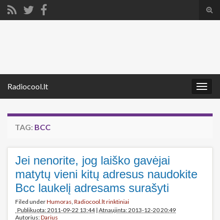
Tog
sear
Search for:
for
Radiocool.lt
Togg
navig
TAG:
BCC
Jei nenorite, jog laiško gavėjai
matytų vieni kitų adresus naudokite
Bcc laukelį adresams surašyti
Filed under
Humoras
,
Radiocool.lt rinktiniai
Publikuota: 2011-09-22 13:44
|
Atnaujinta: 2013-12-20 20:49
Autorius:
Darius