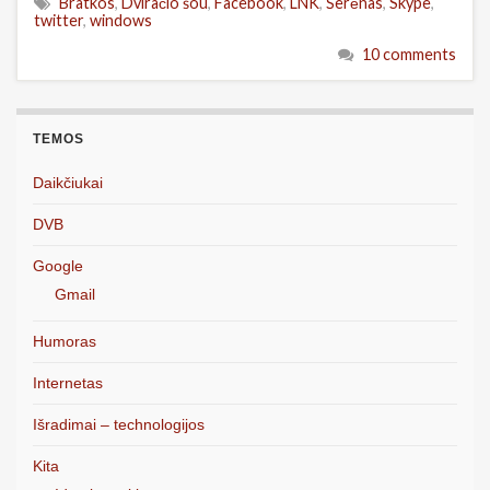
Bratkos
,
Dviračio šou
,
Facebook
,
LNK
,
Šerėnas
,
Skype
,
twitter
,
windows
10 comments
TEMOS
Daikčiukai
DVB
Google
Gmail
Humoras
Internetas
Išradimai – technologijos
Kita