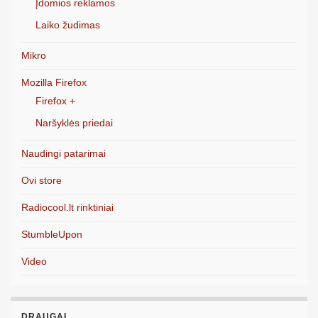
Įdomios reklamos
Laiko žudimas
Mikro
Mozilla Firefox
Firefox +
Naršyklės priedai
Naudingi patarimai
Ovi store
Radiocool.lt rinktiniai
StumbleUpon
Video
DRAUGAI