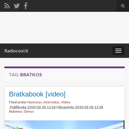
Tog
sear
Search for:
for
Radiocool.lt
Togg
navig
TAG:
BRATKOS
Bratkabook [video]
Filed under
Humoras
,
Internetas
,
Video
Publikuota: 2010-02-02 11:26
|
Atnaujinta: 2010-02-02 11:38
Autorius:
Darius