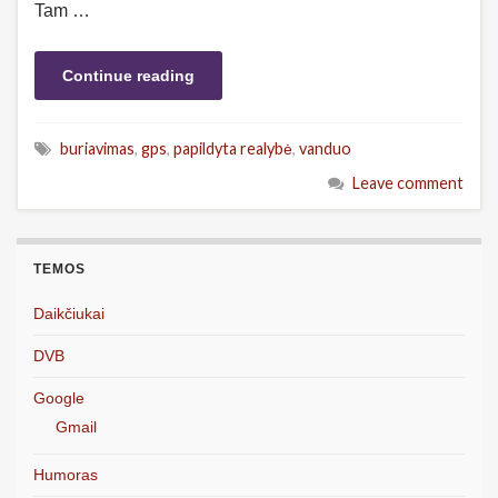
Tam …
Continue reading
buriavimas
,
gps
,
papildyta realybė
,
vanduo
Leave comment
TEMOS
Daikčiukai
DVB
Google
Gmail
Humoras