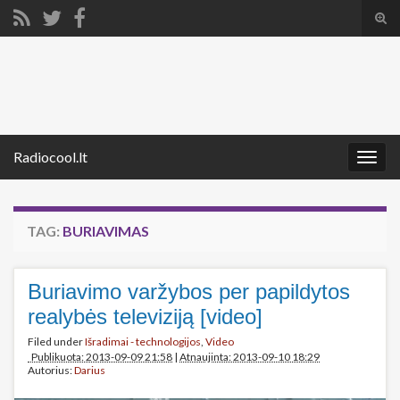
Tog
sear
Search for:
for
Radiocool.lt
Togg
navig
TAG:
BURIAVIMAS
Buriavimo varžybos per papildytos
realybės televiziją [video]
Filed under
Išradimai - technologijos
,
Video
Publikuota: 2013-09-09 21:58
|
Atnaujinta: 2013-09-10 18:29
Autorius:
Darius