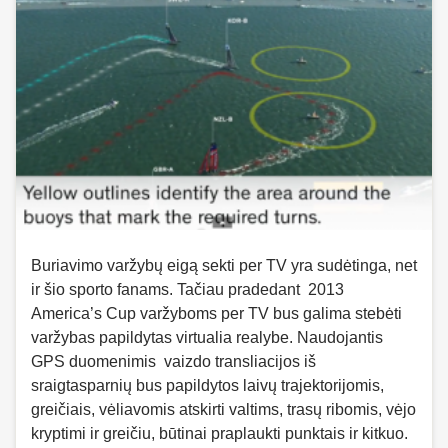
Buriavimo varžybų eigą sekti per TV yra sudėtinga, net
ir šio sporto fanams. Tačiau pradedant 2013
America’s Cup varžyboms per TV bus galima stebėti
varžybas papildytas virtualia realybe. Naudojantis
GPS duomenimis vaizdo transliacijos iš
sraigtasparnių bus papildytos laivų trajektorijomis,
greičiais, vėliavomis atskirti valtims, trasų ribomis, vėjo
kryptimi ir greičiu, būtinai praplaukti punktais ir kitkuo.