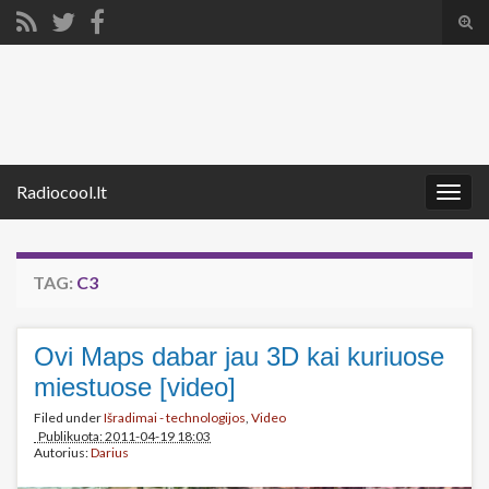
Tog
sear
Search for:
for
Radiocool.lt
Togg
navig
TAG:
C3
Ovi Maps dabar jau 3D kai kuriuose
miestuose [video]
Filed under
Išradimai - technologijos
,
Video
Publikuota: 2011-04-19 18:03
Autorius:
Darius