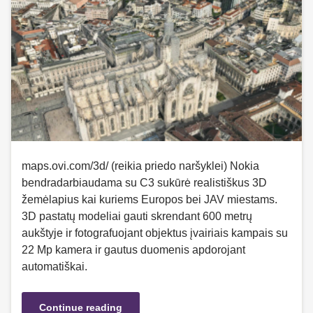
maps.ovi.com/3d/ (reikia priedo naršyklei) Nokia
bendradarbiaudama su C3 sukūrė realistiškus 3D
žemėlapius kai kuriems Europos bei JAV miestams.
3D pastatų modeliai gauti skrendant 600 metrų
aukštyje ir fotografuojant objektus įvairiais kampais su
22 Mp kamera ir gautus duomenis apdorojant
automatiškai.
Continue reading