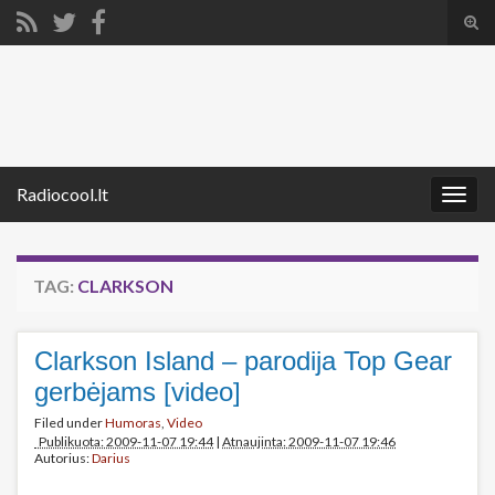
Tog
sear
Search for:
for
Radiocool.lt
Togg
navig
TAG:
CLARKSON
Clarkson Island – parodija Top Gear
gerbėjams [video]
Filed under
Humoras
,
Video
Publikuota: 2009-11-07 19:44
|
Atnaujinta: 2009-11-07 19:46
Autorius:
Darius