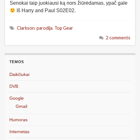
Senokai taip juokiausi ką nors žiūrėdamas, ypač gale
Iš Harry and Paul S02E02.
Clarkson
,
parodija
,
Top Gear
2 comments
TEMOS
Daikčiukai
DVB
Google
Gmail
Humoras
Internetas