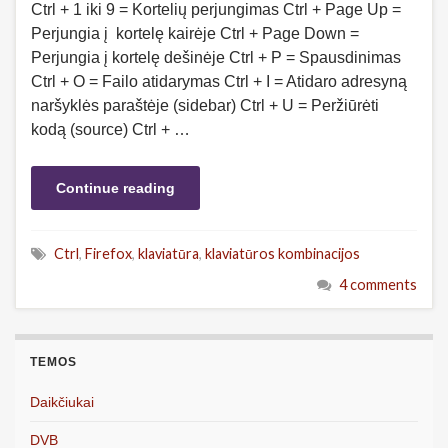
Ctrl + 1 iki 9 = Kortelių perjungimas Ctrl + Page Up =
Perjungia į kortelę kairėje Ctrl + Page Down =
Perjungia į kortelę dešinėje Ctrl + P = Spausdinimas
Ctrl + O = Failo atidarymas Ctrl + I = Atidaro adresyną
naršyklės paraštėje (sidebar) Ctrl + U = Peržiūrėti
kodą (source) Ctrl + …
Continue reading
Ctrl
,
Firefox
,
klaviatūra
,
klaviatūros kombinacijos
4 comments
TEMOS
Daikčiukai
DVB