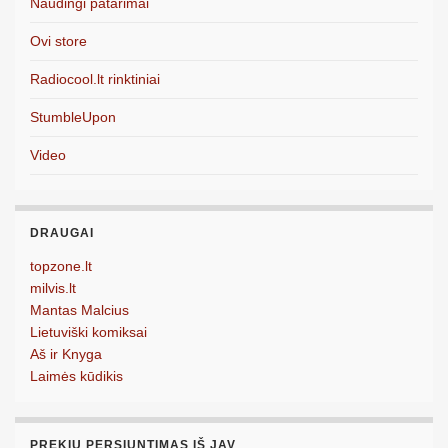
Naudingi patarimai
Ovi store
Radiocool.lt rinktiniai
StumbleUpon
Video
DRAUGAI
topzone.lt
milvis.lt
Mantas Malcius
Lietuviški komiksai
Aš ir Knyga
Laimės kūdikis
PREKIŲ PERSIUNTIMAS IŠ JAV