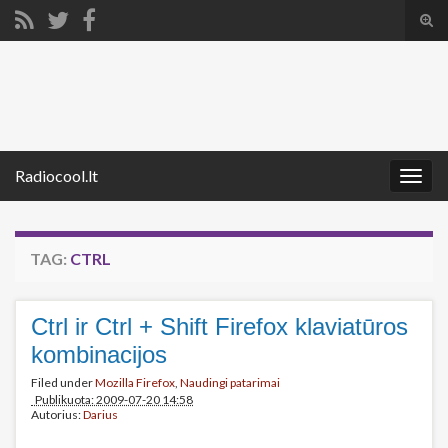
Tog
sear
Search for:
for
Radiocool.lt
Togg
navig
TAG:
CTRL
Ctrl ir Ctrl + Shift Firefox klaviatūros
kombinacijos
Filed under
Mozilla Firefox
,
Naudingi patarimai
Publikuota: 2009-07-20 14:58
Autorius:
Darius