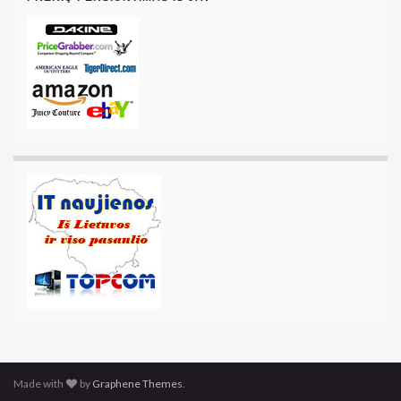
Made with
by
Graphene Themes
.