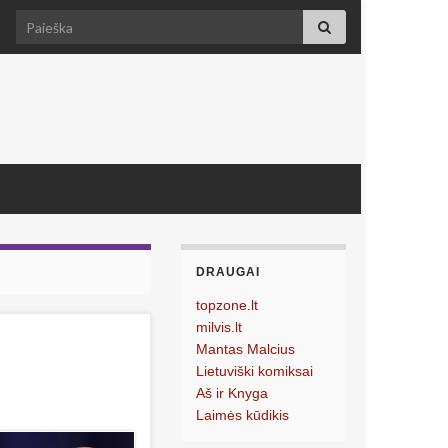
Search for:
DRAUGAI
topzone.lt
milvis.lt
Mantas Malcius
Lietuviški komiksai
Aš ir Knyga
Laimės kūdikis