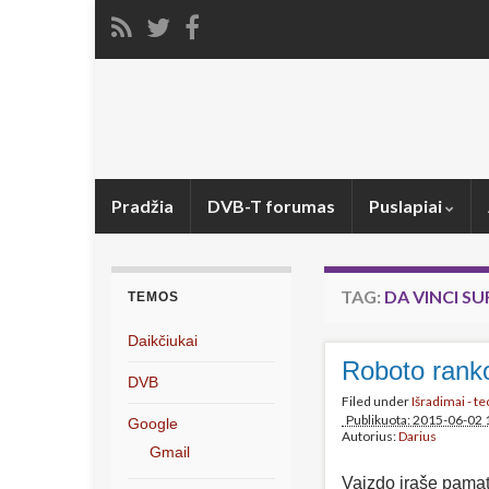
Pradžia
DVB-T forumas
Puslapiai
TAG:
DA VINCI S
TEMOS
Daikčiukai
Roboto ranko
DVB
Filed under
Išradimai - t
Publikuota: 2015-06-02 
Google
Autorius:
Darius
Gmail
Vaizdo įraše pamat