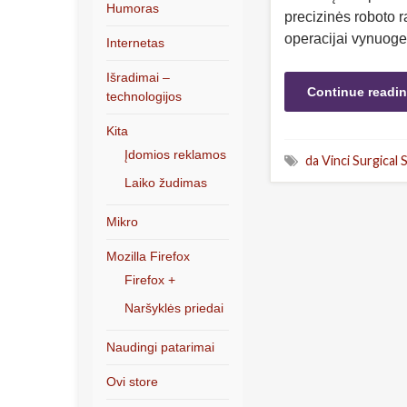
Humoras
precizinės roboto 
operacijai vynuoge
Internetas
Išradimai –
Continue readi
technologijos
Kita
Įdomios reklamos
da Vinci Surgical
Laiko žudimas
Mikro
Mozilla Firefox
Firefox +
Naršyklės priedai
Naudingi patarimai
Ovi store