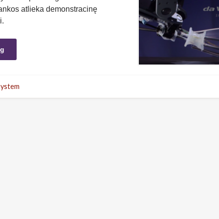
rankos atlieka demonstracinę
i.
ng
 System