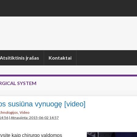
Atsitiktinis įrašas
Kontaktai
URGICAL SYSTEM
s susiūna vynuogę [video]
echnologijos
,
Video
14:56
|
Atnaujinta: 2015-06-02 14:57
ysite kaip chirurgo valdomos