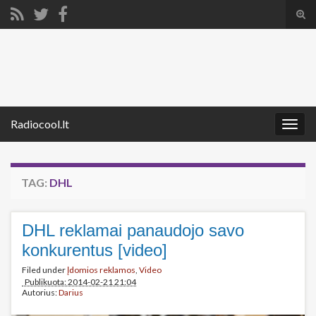
Tog
sear
Search for:
for
Radiocool.lt
Togg
navig
TAG:
DHL
DHL reklamai panaudojo savo
konkurentus [video]
Filed under
Įdomios reklamos
,
Video
Publikuota: 2014-02-21 21:04
Autorius:
Darius