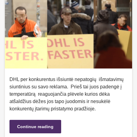
DHL per konkurentus išsiuntė nepatogių išmatavimų
siuntinius su savo reklama. Prieš tai juos padengė į
temperatūrą reaguojančia plėvele kurios dėka
atšaldžius dėžes jos tapo juodomis ir nesukėlė
konkurentų įtarimų pristatymo pradžioje.
Continue reading