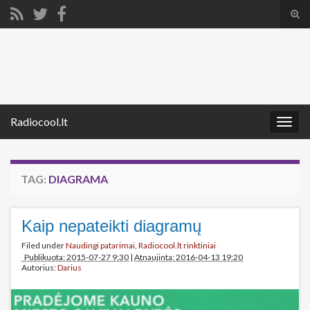
Tog
sear
Search for:
for
Radiocool.lt
Togg
navig
TAG:
DIAGRAMA
Kaip nepateikti diagramų
Filed under
Naudingi patarimai
,
Radiocool.lt rinktiniai
Publikuota: 2015-07-27 9:30
|
Atnaujinta: 2016-04-13 19:20
Autorius:
Darius