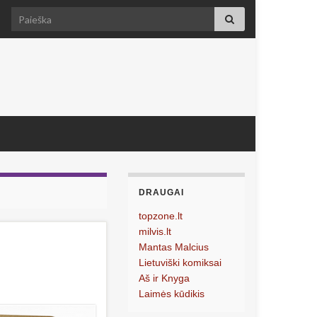
Search for:
DRAUGAI
topzone.lt
milvis.lt
Mantas Malcius
Lietuviški komiksai
Aš ir Knyga
Laimės kūdikis