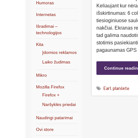
Humoras
Keliaujant kur nėra 
išskirtinumas: 6 co
Internetas
tiesioginiuose saul
Išradimai –
nakčiai. Ekranas rea
technologijos
tad galima naudoti
stotimis pasiekiant
Kita
pagaunamas GPS p
Įdomios reklamos
Laiko žudimas
Continue readi
Mikro
Mozilla Firefox
Earl
,
planšetė
Firefox +
Naršyklės priedai
Naudingi patarimai
Ovi store