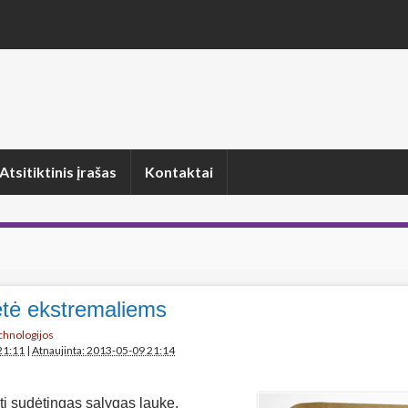
Atsitiktinis įrašas
Kontaktai
etė ekstremaliems
echnologijos
21:11
|
Atnaujinta: 2013-05-09 21:14
yti sudėtingas sąlygas lauke.