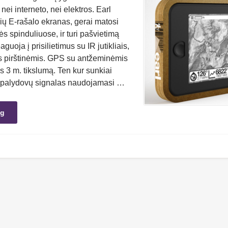
nei interneto, nei elektros. Earl
lių E-rašalo ekranas, gerai matosi
ės spinduliuose, ir turi pašvietimą
guoja į prisilietimus su IR jutikliais,
s pirštinėmis. GPS su antžeminėmis
is 3 m. tikslumą. Ten kur sunkiai
alydovų signalas naudojamasi …
ng