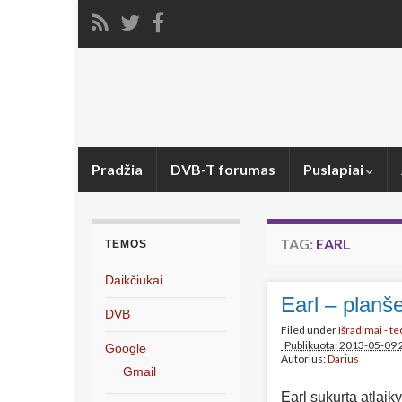
Pradžia
DVB-T forumas
Puslapiai
TAG:
EARL
TEMOS
Daikčiukai
Earl – planš
DVB
Filed under
Išradimai - t
Publikuota: 2013-05-09 
Google
Autorius:
Darius
Gmail
Earl sukurta atlaik