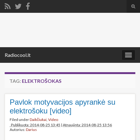
Tog
sear
Search for:
for
Radiocool.lt
Togg
navig
TAG:
ELEKTROŠOKAS
Pavlok motyvacijos apyrankė su
elektrošoku [video]
Filed under
Daikčiukai
,
Video
Publikuota: 2014-08-25 13:45
|
Atnaujinta: 2014-08-25 13:56
Autorius:
Darius