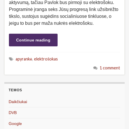
aktyvumą, tačiau Pavlok bus pirmoji su elektrošoku.
Programinė įranga seks Jūsų progresą link užsibrėžto
tikslo, sustojus sugėdins socialiniuose tinkluose, o
jeigu to bus per maža nukrės elektrošoku.
Continue reading
apyrankė
,
elektrošokas
1 comment
TEMOS
Daikčiukai
DVB
Google