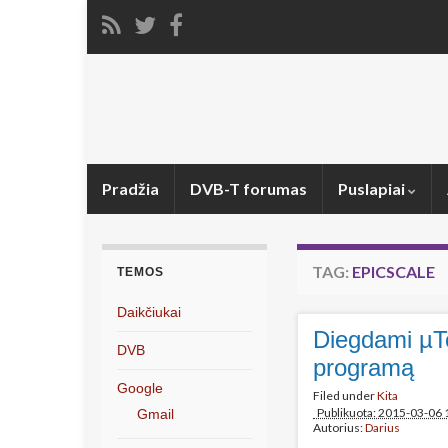
Pradžia
DVB-T forumas
Puslapiai
TAG:
EPICSCALE
TEMOS
Daikčiukai
Diegdami µTor
DVB
programą
Google
Filed under
Kita
Publikuota: 2015-03-06 
Gmail
Autorius:
Darius