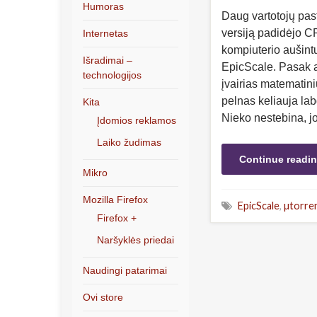
Humoras
Daug vartotojų past
versiją padidėjo C
Internetas
kompiuterio aušint
Išradimai –
EpicScale. Pasak 
technologijos
įvairias matematini
pelnas keliauja lab
Kita
Nieko nestebina, j
Įdomios reklamos
Laiko žudimas
Continue readi
Mikro
Mozilla Firefox
EpicScale
,
µtorre
Firefox +
Naršyklės priedai
Naudingi patarimai
Ovi store