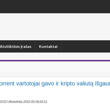
Atsitiktinis įrašas
Kontaktai
rent vartotojai gavo ir kripto valiutą išga
19:55
|
Atnaujinta: 2015-03-06 20:11