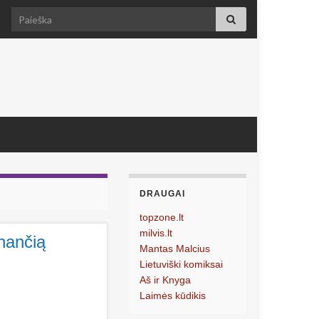
Search for:
DRAUGAI
topzone.lt
milvis.lt
unančią
Mantas Malcius
Lietuviški komiksai
Aš ir Knyga
Laimės kūdikis