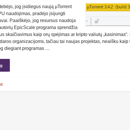
ebėjo, jog įsidiegus naują µTorrent
PU naudojimas, pradėjo įsijungti
uvai. Paaiškėjo, jog resursus naudoja
autorių EpicScale programa sprendžia
us skaičiavimus kaip orų spėjimas ar kripto valiutų „kasinimas“
daros organizacijoms, tačiau tai naujas projektas, neaišku kaip t
og diegiant programas …
ng
nt