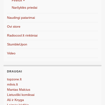
Firefox +
Naršyklės priedai
Naudingi patarimai
Ovi store
Radiocool.lt rinktiniai
StumbleUpon
Video
DRAUGAI
topzone.lt
milvis.lt
Mantas Malcius
Lietuviški komiksai
Aš ir Knyga