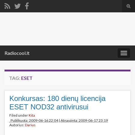
Tog
sear
Search for:
for
Radiocool.lt
Togg
navig
TAG:
ESET
Konkursas: 180 dienų licencija
ESET NOD32 antivirusui
Filed under
Kita
Publikuota: 2009-06-16 22:04
|
Atnaujinta: 2009-06-17 23:19
Autorius:
Darius