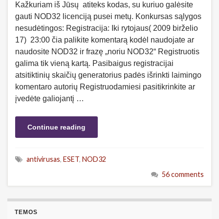
Kažkuriam iš Jūsų atiteks kodas, su kuriuo galėsite
gauti NOD32 licenciją pusei metų. Konkursas sąlygos
nesudėtingos: Registracija: Iki rytojaus( 2009 birželio
17) 23:00 čia palikite komentarą kodėl naudojate ar
naudosite NOD32 ir frazę „noriu NOD32“ Registruotis
galima tik vieną kartą. Pasibaigus registracijai
atsitiktinių skaičių generatorius padės išrinkti laimingo
komentaro autorių Registruodamiesi pasitikrinkite ar
įvedėte galiojantį …
Continue reading
antivirusas
,
ESET
,
NOD32
56 comments
TEMOS