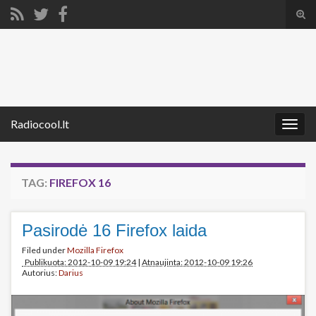
Tog
sear
Search for:
for
Radiocool.lt
Togg
navig
TAG:
FIREFOX 16
Pasirodė 16 Firefox laida
Filed under
Mozilla Firefox
Publikuota: 2012-10-09 19:24
|
Atnaujinta: 2012-10-09 19:26
Autorius:
Darius