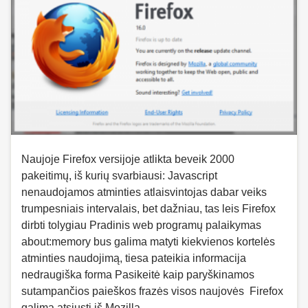
Naujoje Firefox versijoje atlikta beveik 2000
pakeitimų, iš kurių svarbiausi: Javascript
nenaudojamos atminties atlaisvintojas dabar veiks
trumpesniais intervalais, bet dažniau, tas leis Firefox
dirbti tolygiau Pradinis web programų palaikymas
about:memory bus galima matyti kiekvienos kortelės
atminties naudojimą, tiesa pateikia informacija
nedraugiška forma Pasikeitė kaip paryškinamos
sutampančios paieškos frazės visos naujovės Firefox
galima atsiųsti iš Mozilla, …