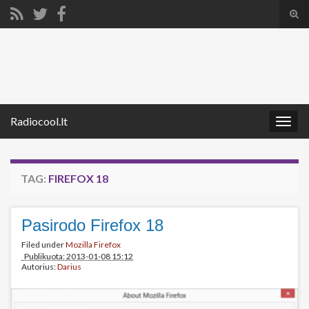
Tog
sear
Search for:
for
Radiocool.lt
Togg
navig
TAG:
FIREFOX 18
Pasirodo Firefox 18
Filed under
Mozilla Firefox
Publikuota: 2013-01-08 15:12
Autorius:
Darius