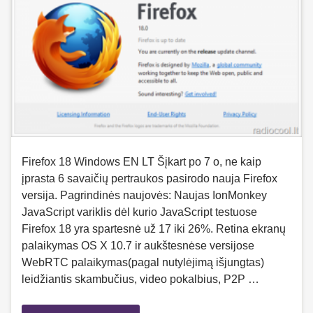
Firefox 18 Windows EN LT Šįkart po 7 o, ne kaip
įprasta 6 savaičių pertraukos pasirodo nauja Firefox
versija. Pagrindinės naujovės: Naujas IonMonkey
JavaScript variklis dėl kurio JavaScript testuose
Firefox 18 yra spartesnė už 17 iki 26%. Retina ekranų
palaikymas OS X 10.7 ir aukštesnėse versijose
WebRTC palaikymas(pagal nutylėjimą išjungtas)
leidžiantis skambučius, video pokalbius, P2P …