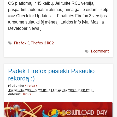
OS platformų ir 45 kalbų. Jei turite RC1 versiją
paspartinti automatinį atsinaujinimą galite eidami Help
==> Check for Updates… Finalinės Firefox 3 versijos
turėtume sulaukti šį mėnesį. Laidos info [via: Mozilla
Developer News ]
Firefox 3
,
Firefox 3 RC2
1 comment
Padėk Firefox pasiekti Pasaulio
rekordą :)
Filed under
Firefox +
Publikuota: 2008-05-29 18:31
|
Atnaujinta: 2009-08-08 12:33
Autorius:
Darius