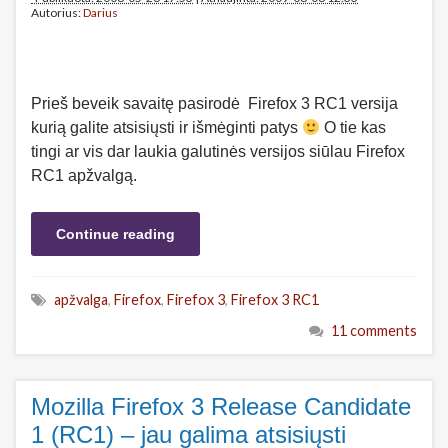
Autorius:
Darius
Prieš beveik savaitę pasirodė Firefox 3 RC1 versija
kurią galite atsisiųsti ir išmėginti patys
O tie kas
tingi ar vis dar laukia galutinės versijos siūlau Firefox
RC1 apžvalgą.
Continue reading
apžvalga
,
Firefox
,
Firefox 3
,
Firefox 3 RC1
11 comments
Mozilla Firefox 3 Release Candidate
1 (RC1) – jau galima atsisiųsti