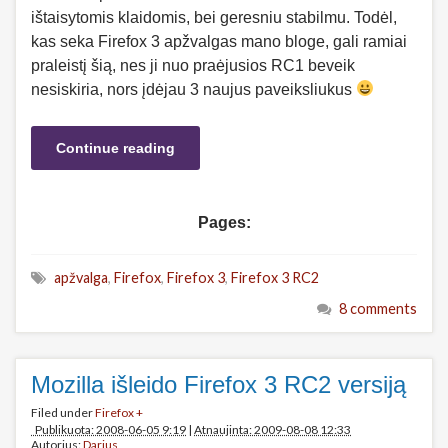
ištaisytomis klaidomis, bei geresniu stabilmu. Todėl,
kas seka Firefox 3 apžvalgas mano bloge, gali ramiai
praleistį šią, nes ji nuo praėjusios RC1 beveik
nesiskiria, nors įdėjau 3 naujus paveiksliukus
Continue reading
Pages:
apžvalga
,
Firefox
,
Firefox 3
,
Firefox 3 RC2
8 comments
Mozilla išleido Firefox 3 RC2 versiją
Filed under
Firefox +
Publikuota: 2008-06-05 9:19
|
Atnaujinta: 2009-08-08 12:33
Autorius:
Darius