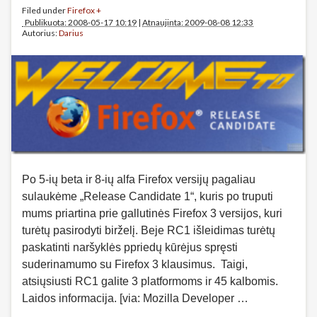
Filed under
Firefox +
Publikuota: 2008-05-17 10:19
|
Atnaujinta: 2009-08-08 12:33
Autorius:
Darius
Po 5-ių beta ir 8-ių alfa Firefox versijų pagaliau
sulaukėme „Release Candidate 1“, kuris po truputi
mums priartina prie gallutinės Firefox 3 versijos, kuri
turėtų pasirodyti birželį. Beje RC1 išleidimas turėtų
paskatinti naršyklės ppriedų kūrėjus spręsti
suderinamumo su Firefox 3 klausimus. Taigi,
atsiųsiusti RC1 galite 3 platformoms ir 45 kalbomis.
Laidos informacija. [via: Mozilla Developer …