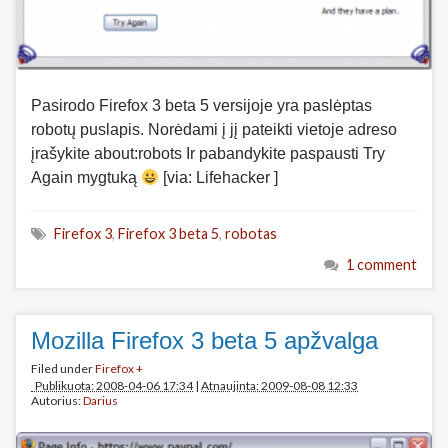
Pasirodo Firefox 3 beta 5 versijoje yra paslėptas
robotų puslapis. Norėdami į jį pateikti vietoje adreso
įrašykite about:robots Ir pabandykite paspausti Try
Again mygtuką
[via: Lifehacker ]
Firefox 3
,
Firefox 3 beta 5
,
robotas
1 comment
Mozilla Firefox 3 beta 5 apžvalga
Filed under
Firefox +
Publikuota: 2008-04-06 17:34
|
Atnaujinta: 2009-08-08 12:33
Autorius:
Darius