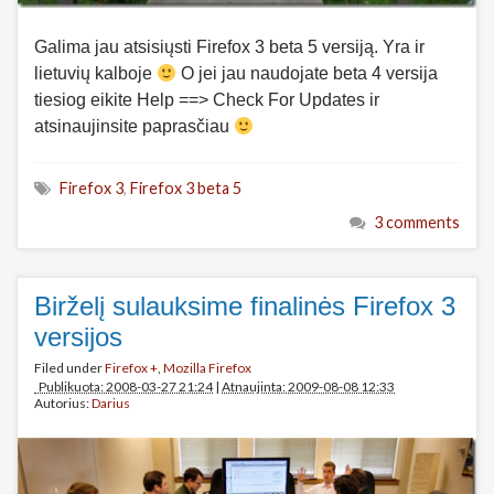
Galima jau atsisiųsti Firefox 3 beta 5 versiją. Yra ir
lietuvių kalboje
O jei jau naudojate beta 4 versija
tiesiog eikite Help ==> Check For Updates ir
atsinaujinsite paprasčiau
Firefox 3
,
Firefox 3 beta 5
3 comments
Birželį sulauksime finalinės Firefox 3
versijos
Filed under
Firefox +
,
Mozilla Firefox
Publikuota: 2008-03-27 21:24
|
Atnaujinta: 2009-08-08 12:33
Autorius:
Darius