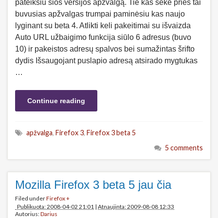
pateiksiu šios versijos apžvalgą. Tie kas sekė prieš tai
buvusias apžvalgas trumpai paminėsiu kas naujo
lyginant su beta 4. Atlikti keli pakeitimai su išvaizda
Auto URL užbaigimo funkcija siūlo 6 adresus (buvo
10) ir pakeistos adresų spalvos bei sumažintas šrifto
dydis Išsaugojant puslapio adresą atsirado mygtukas
…
Continue reading
apžvalga
,
Firefox 3
,
Firefox 3 beta 5
5 comments
Mozilla Firefox 3 beta 5 jau čia
Filed under
Firefox +
Publikuota: 2008-04-02 21:01
|
Atnaujinta: 2009-08-08 12:33
Autorius:
Darius