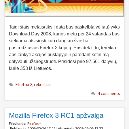
Taigi šiais metais(tiksli data bus paskelbta vėliau) vyks
Download Day 2008, kurios metu per 24 valandas bus
siekiama atsisiųsti kuo daugiau šviežiai
pasirodžiusios Firefox 3 kopijų. Prisidėk ir tu, tereikia
apsilankyti akcijos puslapyje ir parodant ketinimą
dalyvauti užsiregstruoti. Prisidėsi prie 97,561 dalyvių,
kurie 353 iš Lietuvos.
Firefox 3
,
rekordas
4 comments
Mozilla Firefox 3 RC1 apžvalga
Filed under
Firefox +
Publikuota: 2008-05-26 17:53
|
Atnaujinta: 2009-08-08 12:33