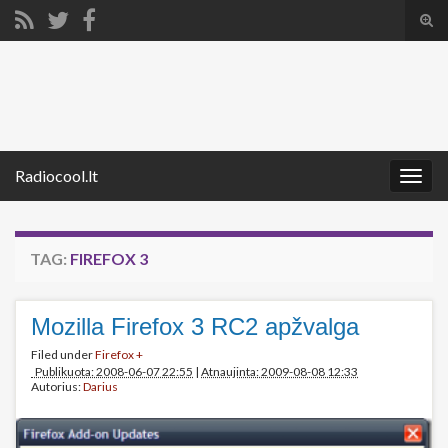
Tog
sear
Search for:
for
Radiocool.lt
Togg
navig
TAG:
FIREFOX 3
Mozilla Firefox 3 RC2 apžvalga
Filed under
Firefox +
Publikuota: 2008-06-07 22:55
|
Atnaujinta: 2009-08-08 12:33
Autorius:
Darius