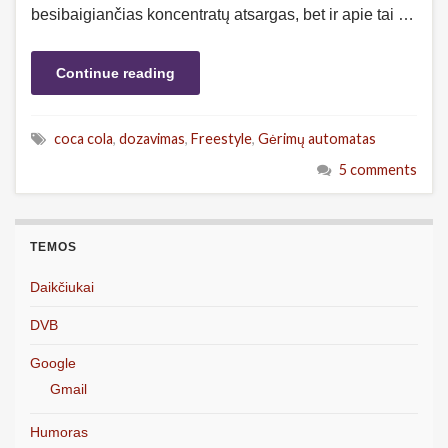
besibaigiančias koncentratų atsargas, bet ir apie tai …
Continue reading
coca cola
,
dozavimas
,
Freestyle
,
Gėrimų automatas
5 comments
TEMOS
Daikčiukai
DVB
Google
Gmail
Humoras