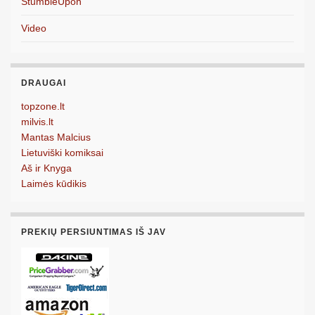
StumbleUpon
Video
DRAUGAI
topzone.lt
milvis.lt
Mantas Malcius
Lietuviški komiksai
Aš ir Knyga
Laimės kūdikis
PREKIŲ PERSIUNTIMAS IŠ JAV