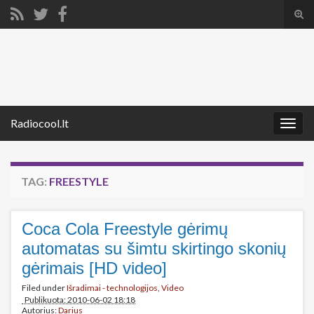
Tog
sear
Search for:
for
Radiocool.lt
Togg
navig
TAG:
FREESTYLE
Coca Cola Freestyle gėrimų
automatas su šimtu skirtingo skonių
gėrimais [HD video]
Filed under
Išradimai - technologijos
,
Video
Publikuota: 2010-06-02 18:18
Autorius:
Darius