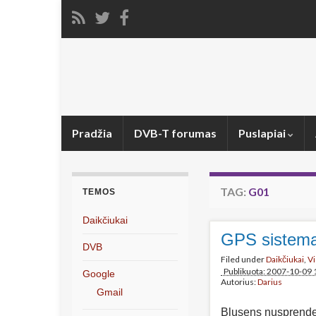
Pradžia
DVB-T forumas
Puslapiai
TAG:
G01
TEMOS
Daikčiukai
GPS sistema
DVB
Filed under
Daikčiukai
,
V
Publikuota: 2007-10-09 
Google
Autorius:
Darius
Gmail
Blusens nusprendę