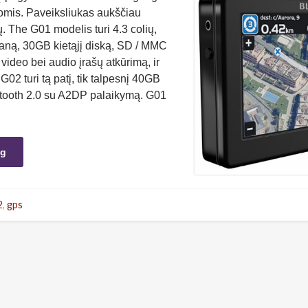
omis. Paveiksliukas aukščiau
. The G01 modelis turi 4.3 colių,
kraną, 30GB kietąjį diską, SD / MMC
 video bei audio įrašų atkūrimą, ir
02 turi tą patį, tik talpesnį 40GB
luetooth 2.0 su A2DP palaikymą. G01
ng
2
,
gps