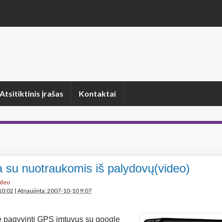
Atsitiktinis įrašas
Kontaktai
 su nuotraukomis iš palydovų(video)
ideo
10:02
|
Atnaujinta: 2007-10-10 9:07
 pagyvinti GPS imtuvus su google