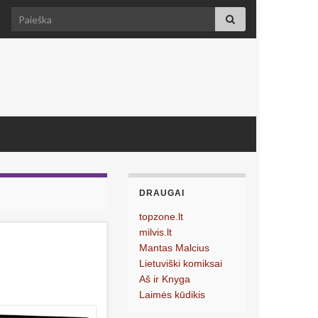
Search for:
DRAUGAI
topzone.lt
milvis.lt
Mantas Malcius
Lietuviški komiksai
Aš ir Knyga
Laimės kūdikis