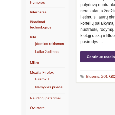
Humoras
palydovų nuotrauk
nereikalauja žodžių
Internetas
lietimuisi jautrų e
Išradimai –
kortelių palaikymą,
technologijos
nuotraukų rodymą. G
kietąjį diską ir B
Kita
pasirodys …
Įdomios reklamos
Laiko žudimas
Continue readi
Mikro
Mozilla Firefox
Blusens
,
G01
,
G0
Firefox +
Naršyklės priedai
Naudingi patarimai
Ovi store