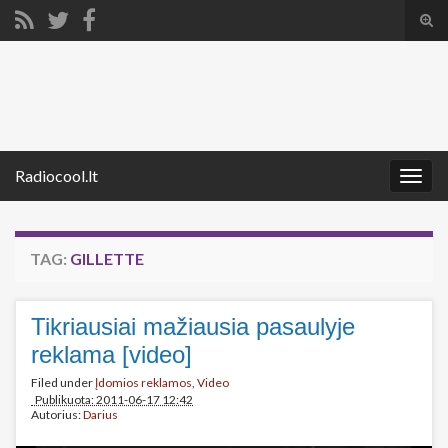
Tog
sear
Search for:
for
Radiocool.lt
Togg
navig
TAG:
GILLETTE
Tikriausiai mažiausia pasaulyje
reklama [video]
Filed under
Įdomios reklamos
,
Video
Publikuota: 2011-06-17 12:42
Autorius:
Darius