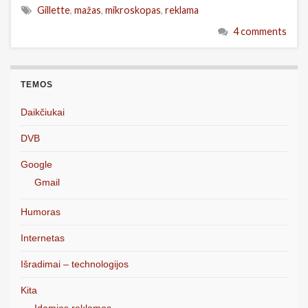
Gillette
,
mažas
,
mikroskopas
,
reklama
4 comments
TEMOS
Daikčiukai
DVB
Google
Gmail
Humoras
Internetas
Išradimai – technologijos
Kita
Įdomios reklamos